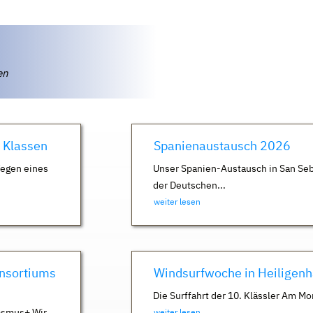
ten
. Klassen
Spanienaustausch 2026
Wegen eines
Unser Spanien-Austausch in San Seb
der Deutschen...
weiter lesen
nsortiums
Windsurfwoche in Heiligen
Die Surffahrt der 10. Klässler Am Mo
asmus+ Wir
weiter lesen