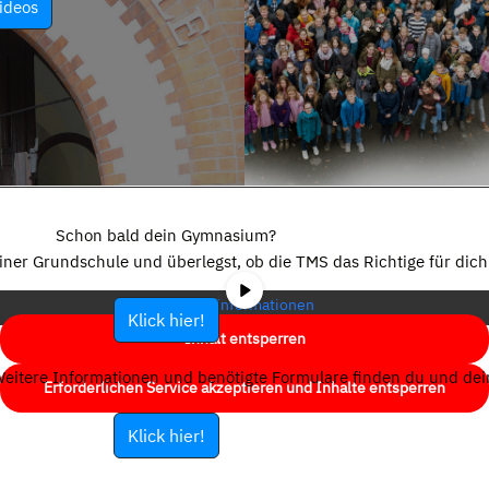
ideos
Sie sehen gerade einen Platzhalterinhalt von
YouTube
. Um auf den
eigentlichen Inhalt zuzugreifen, klicken Sie auf die Schaltfläche unten.
Schon bald dein Gymnasium?
Bitte beachten Sie, dass dabei Daten an Drittanbieter weitergegeben
einer Grundschule und überlegst, ob die TMS das Richtige für dich 
werden.
Mehr Informationen
Klick hier!
Inhalt entsperren
eitere Informationen und benötigte Formulare finden du und dein
Erforderlichen Service akzeptieren und Inhalte entsperren
Klick hier!