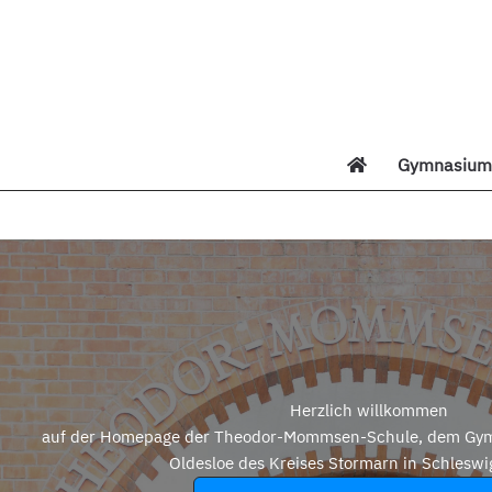
Zum
Inhalt
springen
Gymnasium 
Di
Herzlich willkommen
auf der Homepage der Theodor-Mommsen-Schule, dem Gym
Oldesloe des Kreises Stormarn in Schleswi