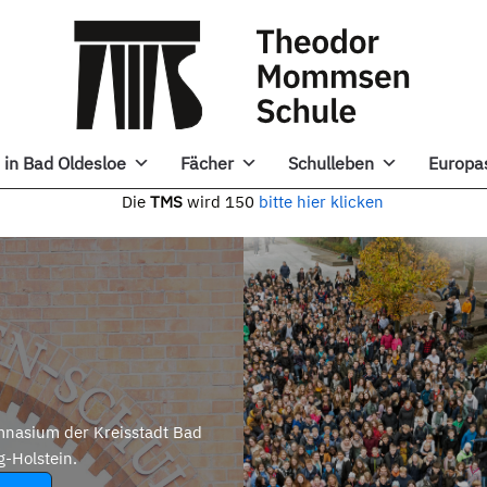
in Bad Oldesloe
Fächer
Schulleben
Europa
e
TMS
wird 150
bitte hier klicken
nasium der Kreisstadt Bad
g-Holstein.