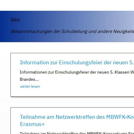
Infos
Bekanntmachungen der Schulleitung und andere Neuigkei
Information zur Einschulungsfeier der neuen 5
Informationen zur Einschulungsfeier der neuen 5. Klassen 
Brandes...
weiter lesen
Teilnahme am Netzwerktreffen des MBWFK-Ko
Erasmus+
Teilnahme am Netzwerktreffen des MBWFK-Konsortiums Er