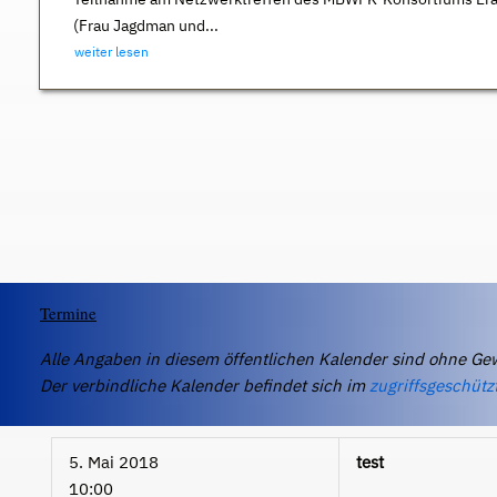
(Frau Jagdman und...
weiter lesen
Termine
Alle Angaben in diesem öffentlichen Kalender sind ohne Ge
Der verbindliche Kalender befindet sich im
zugriffsgeschütz
5. Mai 2018
test
10:00