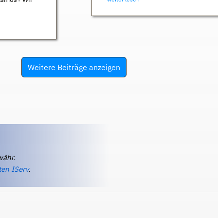
Weitere Beiträge anzeigen
währ.
ten IServ
.