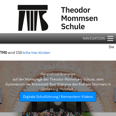
Zum
Inhalt
springen
NAVIGATION
Die
TMS
wird 150
bitte hier klicken
Herzlich willkommen
auf der Homepage der Theodor-Mommsen-Schule, dem
Gymnasium der Kreisstadt Bad Oldesloe des Kreises Stormarn in
Schleswig-Holstein.
Digitale Schulführung / Kennenlern-Videos