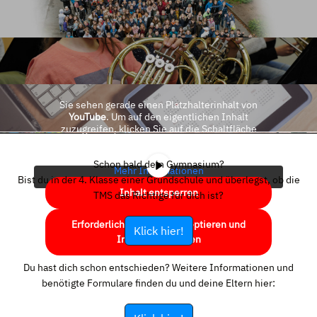
Sie sehen gerade einen Platzhalterinhalt von
YouTube
. Um auf den eigentlichen Inhalt
zuzugreifen, klicken Sie auf die Schaltfläche
unten. Bitte beachten Sie, dass dabei Daten an
Drittanbieter weitergegeben werden.
Schon bald dein Gymnasium?
Mehr Informationen
Bist du in der 4. Klasse einer Grundschule und überlegst, ob die
Inhalt entsperren
TMS das Richtige für dich ist?
Erforderlichen Service akzeptieren und
Klick hier!
Inhalte entsperren
Du hast dich schon entschieden? Weitere Informationen und
benötigte Formulare finden du und deine Eltern hier: