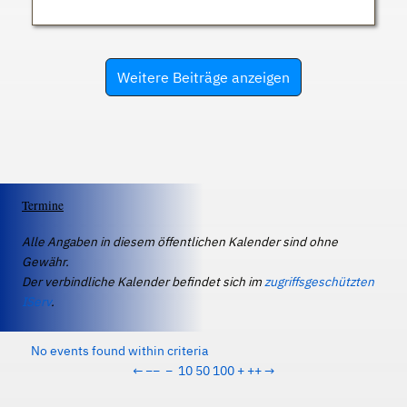
Weitere Beiträge anzeigen
Termine
Alle Angaben in diesem öffentlichen Kalender sind ohne
Gewähr.
Der verbindliche Kalender befindet sich im
zugriffsgeschützten
IServ
.
No events found within criteria
←
−−
−
10
50
100
+
++
→