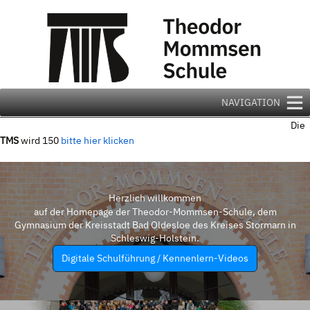
Zum
Inhalt
springen
NAVIGATION
Die
TMS
wird 150
bitte hier klicken
Herzlich willkommen
auf der Homepage der Theodor-Mommsen-Schule, dem
Gymnasium der Kreisstadt Bad Oldesloe des Kreises Stormarn in
Schleswig-Holstein.
Digitale Schulführung / Kennenlern-Videos