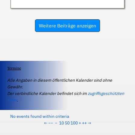
Weitere Beiträge anzeigen
Termine
Alle Angaben in diesem öffentlichen Kalender sind ohne
Gewähr.
Der verbindliche Kalender befindet sich im
zugriffsgeschützten
IServ
.
No events found within criteria
←
−−
−
10
50
100
+
++
→