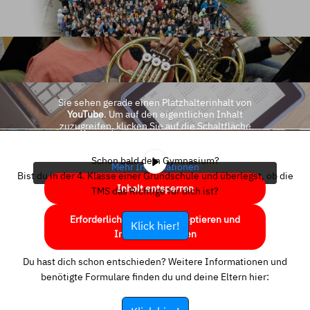
Sie sehen gerade einen Platzhalterinhalt von
YouTube
. Um auf den eigentlichen Inhalt
zuzugreifen, klicken Sie auf die Schaltfläche
unten. Bitte beachten Sie, dass dabei Daten an
Drittanbieter weitergegeben werden.
Schon bald dein Gymnasium?
Mehr Informationen
Bist du in der 4. Klasse einer Grundschule und überlegst, ob die
Inhalt entsperren
TMS das Richtige für dich ist?
Erforderlichen Service akzeptieren und
Klick hier!
Inhalte entsperren
Du hast dich schon entschieden? Weitere Informationen und
benötigte Formulare finden du und deine Eltern hier: