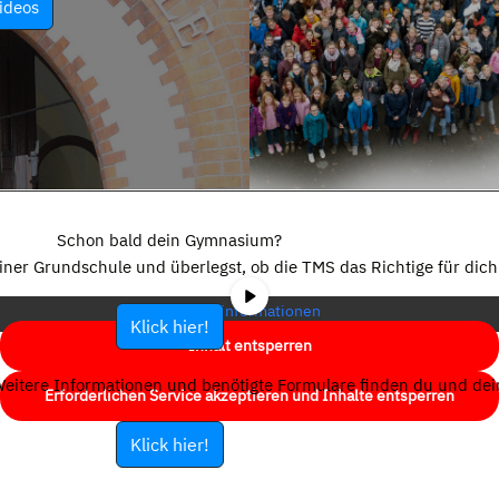
ideos
Sie sehen gerade einen Platzhalterinhalt von
YouTube
. Um auf den
eigentlichen Inhalt zuzugreifen, klicken Sie auf die Schaltfläche unten.
Schon bald dein Gymnasium?
Bitte beachten Sie, dass dabei Daten an Drittanbieter weitergegeben
einer Grundschule und überlegst, ob die TMS das Richtige für dich 
werden.
Mehr Informationen
Klick hier!
Inhalt entsperren
eitere Informationen und benötigte Formulare finden du und dein
Erforderlichen Service akzeptieren und Inhalte entsperren
Klick hier!