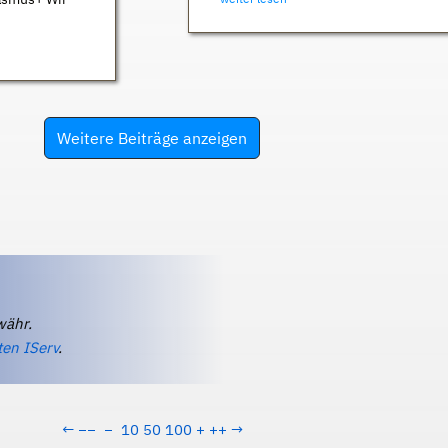
Weitere Beiträge anzeigen
währ.
ten IServ
.
←
−−
−
10
50
100
+
++
→