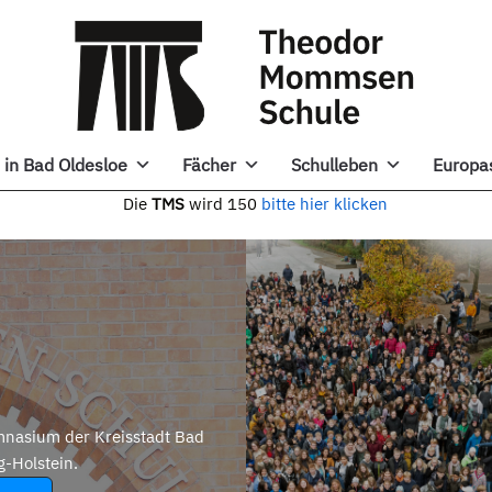
in Bad Oldesloe
Fächer
Schulleben
Europa
e
TMS
wird 150
bitte hier klicken
nasium der Kreisstadt Bad
g-Holstein.