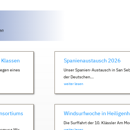
ten
. Klassen
Spanienaustausch 2026
Wegen eines
Unser Spanien-Austausch in San Seb
der Deutschen...
weiter lesen
nsortiums
Windsurfwoche in Heiligen
Die Surffahrt der 10. Klässler Am Mo
asmus+ Wir
weiter lesen