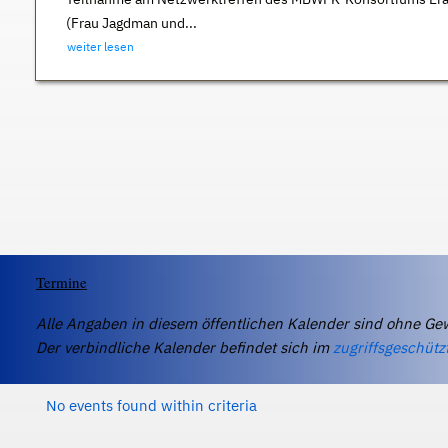
(Frau Jagdman und...
weiter lesen
Termine
Alle Angaben in diesem öffentlichen Kalender sind ohne Ge
Der verbindliche Kalender befindet sich im
zugriffsgeschütz
No events found within criteria