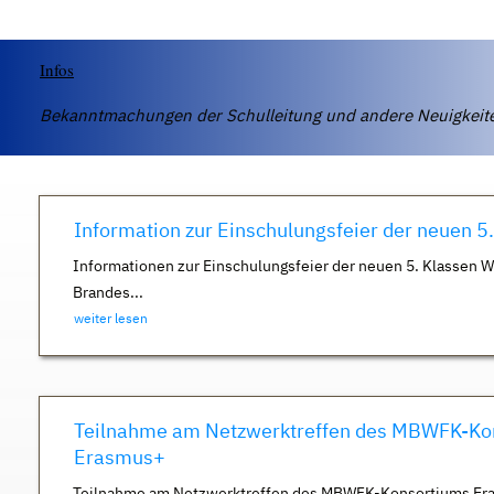
Infos
Bekanntmachungen der Schulleitung und andere Neuigkei
Information zur Einschulungsfeier der neuen 5
Informationen zur Einschulungsfeier der neuen 5. Klassen 
Brandes...
weiter lesen
Teilnahme am Netzwerktreffen des MBWFK-Ko
Erasmus+
Teilnahme am Netzwerktreffen des MBWFK-Konsortiums Er