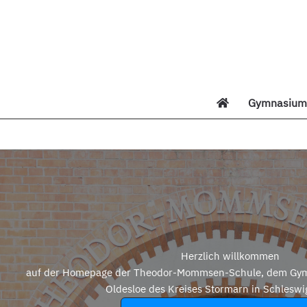
Zum
Inhalt
springen
Gymnasium 
Di
Herzlich willkommen
auf der Homepage der Theodor-Mommsen-Schule, dem Gym
Oldesloe des Kreises Stormarn in Schleswi