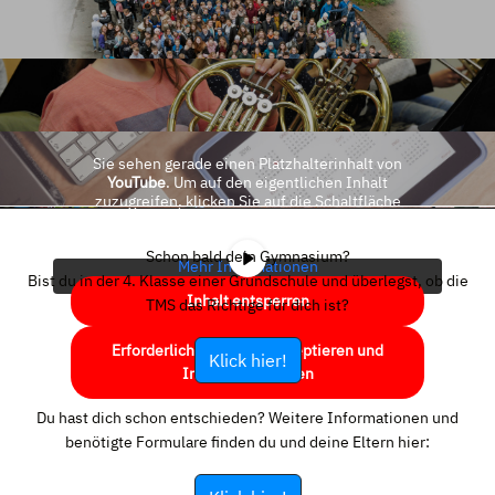
Sie sehen gerade einen Platzhalterinhalt von
YouTube
. Um auf den eigentlichen Inhalt
zuzugreifen, klicken Sie auf die Schaltfläche
unten. Bitte beachten Sie, dass dabei Daten an
Drittanbieter weitergegeben werden.
Schon bald dein Gymnasium?
Mehr Informationen
Bist du in der 4. Klasse einer Grundschule und überlegst, ob die
Inhalt entsperren
TMS das Richtige für dich ist?
Erforderlichen Service akzeptieren und
Klick hier!
Inhalte entsperren
Du hast dich schon entschieden? Weitere Informationen und
benötigte Formulare finden du und deine Eltern hier: