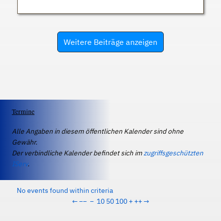
Weitere Beiträge anzeigen
Termine
Alle Angaben in diesem öffentlichen Kalender sind ohne
Gewähr.
Der verbindliche Kalender befindet sich im
zugriffsgeschützten
IServ
.
No events found within criteria
←
−−
−
10
50
100
+
++
→