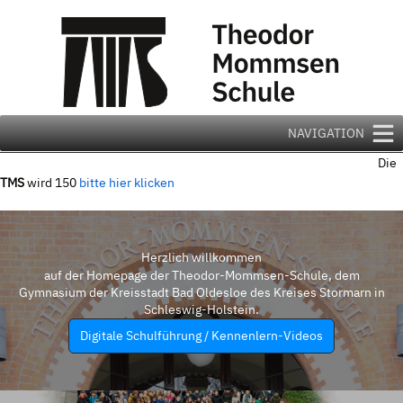
Zum
Inhalt
springen
NAVIGATION
Die
TMS
wird 150
bitte hier klicken
Herzlich willkommen
auf der Homepage der Theodor-Mommsen-Schule, dem
Gymnasium der Kreisstadt Bad Oldesloe des Kreises Stormarn in
Schleswig-Holstein.
Digitale Schulführung / Kennenlern-Videos