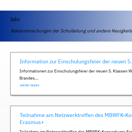
Infos
Bekanntmachungen der Schulleitung und andere Neuigkei
Information zur Einschulungsfeier der neuen 5
Informationen zur Einschulungsfeier der neuen 5. Klassen 
Brandes...
weiter lesen
Teilnahme am Netzwerktreffen des MBWFK-Ko
Erasmus+
Teilnahme am Netzwerktreffen des MBWFK-Konsortiums Er