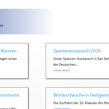
ten
. Klassen
Spanienaustausch 2026
Wegen eines
Unser Spanien-Austausch in San Seb
der Deutschen...
weiter lesen
nsortiums
Windsurfwoche in Heiligen
Die Surffahrt der 10. Klässler Am Mo
asmus+ Wir
weiter lesen