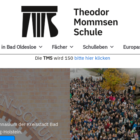
in Bad Oldesloe
Fächer
Schulleben
Europa
e
TMS
wird 150
bitte hier klicken
nasium der Kreisstadt Bad
g-Holstein.