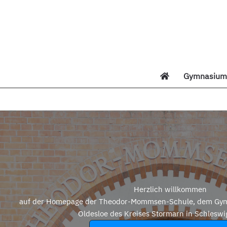
Zum
Inhalt
springen
Gymnasium 
Di
Herzlich willkommen
auf der Homepage der Theodor-Mommsen-Schule, dem Gym
Oldesloe des Kreises Stormarn in Schleswi