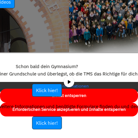
ideos
Sie sehen gerade einen Platzhalterinhalt von
YouTube
. Um auf den
eigentlichen Inhalt zuzugreifen, klicken Sie auf die Schaltfläche unten.
Schon bald dein Gymnasium?
Bitte beachten Sie, dass dabei Daten an Drittanbieter weitergegeben
einer Grundschule und überlegst, ob die TMS das Richtige für dich 
werden.
Mehr Informationen
Klick hier!
Inhalt entsperren
eitere Informationen und benötigte Formulare finden du und dein
Erforderlichen Service akzeptieren und Inhalte entsperren
Klick hier!