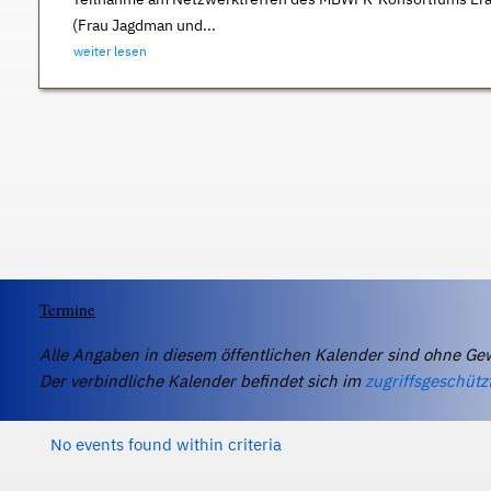
(Frau Jagdman und...
weiter lesen
Termine
Alle Angaben in diesem öffentlichen Kalender sind ohne Ge
Der verbindliche Kalender befindet sich im
zugriffsgeschütz
No events found within criteria