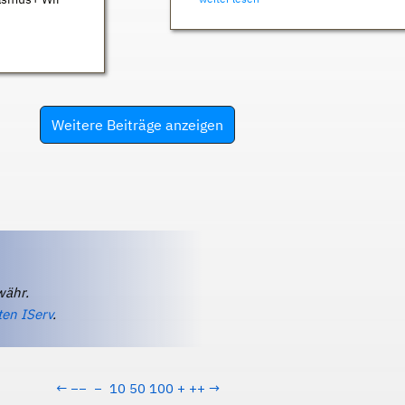
Weitere Beiträge anzeigen
währ.
ten IServ
.
←
−−
−
10
50
100
+
++
→