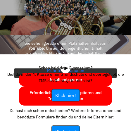
Sie sehen gerade einen Platzhalterinhalt von
YouTube
. Um auf den eigentlichen Inhalt
zuzugreifen, klicken Sie auf die Schaltfläche
unten. Bitte beachten Sie, dass dabei Daten an
Drittanbieter weitergegeben werden.
Schon bald dein Gymnasium?
Mehr Informationen
Bist du in der 4. Klasse einer Grundschule und überlegst, ob die
Inhalt entsperren
TMS das Richtige für dich ist?
Erforderlichen Service akzeptieren und
Klick hier!
Inhalte entsperren
Du hast dich schon entschieden? Weitere Informationen und
benötigte Formulare finden du und deine Eltern hier: