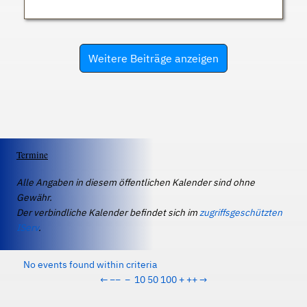
Weitere Beiträge anzeigen
Termine
Alle Angaben in diesem öffentlichen Kalender sind ohne
Gewähr.
Der verbindliche Kalender befindet sich im
zugriffsgeschützten
IServ
.
No events found within criteria
←
−−
−
10
50
100
+
++
→