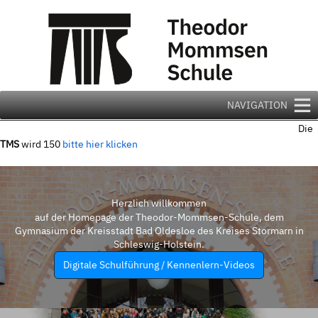
Zum
Inhalt
springen
NAVIGATION
Die
TMS
wird 150
bitte hier klicken
Herzlich willkommen
auf der Homepage der Theodor-Mommsen-Schule, dem
Gymnasium der Kreisstadt Bad Oldesloe des Kreises Stormarn in
Schleswig-Holstein.
Digitale Schulführung / Kennenlern-Videos