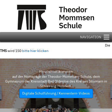
Zum
Inhalt
springen
NAVIGATION
Die
TMS
wird 150
bitte hier klicken
Herzlich willkommen
auf der Homepage der Theodor-Mommsen-Schule, dem
Gymnasium der Kreisstadt Bad Oldesloe des Kreises Stormarn in
Schleswig-Holstein.
Digitale Schulführung / Kennenlern-Videos