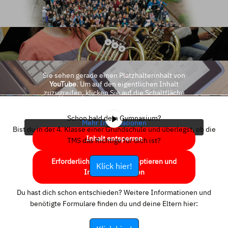
Sie sehen gerade einen Platzhalterinhalt von
YouTube
. Um auf den eigentlichen Inhalt
zuzugreifen, klicken Sie auf die Schaltfläche
unten. Bitte beachten Sie, dass dabei Daten an
Drittanbieter weitergegeben werden.
Schon bald dein Gymnasium?
Mehr Informationen
Bist du in der 4. Klasse einer Grundschule und überlegst, ob die
Inhalt entsperren
TMS das Richtige für dich ist?
Erforderlichen Service akzeptieren und
Klick hier!
Inhalte entsperren
Du hast dich schon entschieden? Weitere Informationen und
benötigte Formulare finden du und deine Eltern hier: