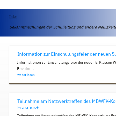
Infos
Bekanntmachungen der Schulleitung und andere Neuigkei
Information zur Einschulungsfeier der neuen 5
Informationen zur Einschulungsfeier der neuen 5. Klassen 
Brandes...
weiter lesen
Teilnahme am Netzwerktreffen des MBWFK-Ko
Erasmus+
Teilnahme am Netzwerktreffen des MBWFK-Konsortiums Er