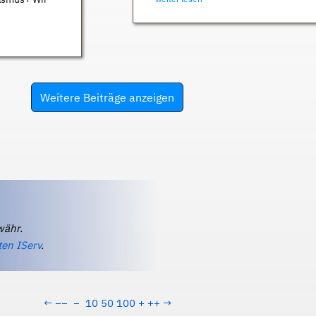
Weitere Beiträge anzeigen
währ.
ten IServ
.
←
−−
−
10
50
100
+
++
→