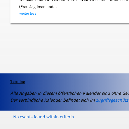
(Frau Jagdman und...
weiter lesen
Termine
Alle Angaben in diesem öffentlichen Kalender sind ohne Ge
Der verbindliche Kalender befindet sich im
zugriffsgeschütz
No events found within criteria