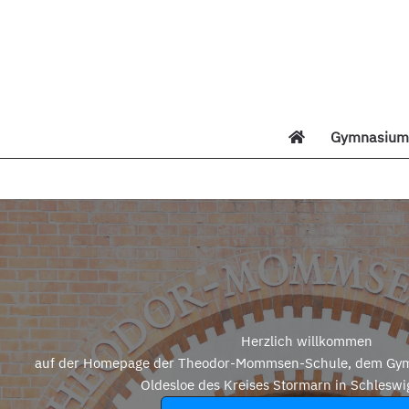
Zum
Inhalt
springen
Gymnasium 
Di
Herzlich willkommen
auf der Homepage der Theodor-Mommsen-Schule, dem Gym
Oldesloe des Kreises Stormarn in Schleswi