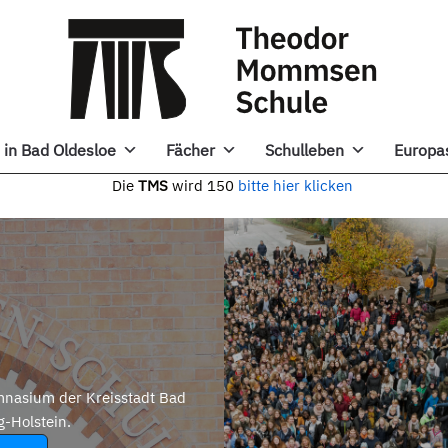
in Bad Oldesloe
Fächer
Schulleben
Europa
e
TMS
wird 150
bitte hier klicken
nasium der Kreisstadt Bad
g-Holstein.