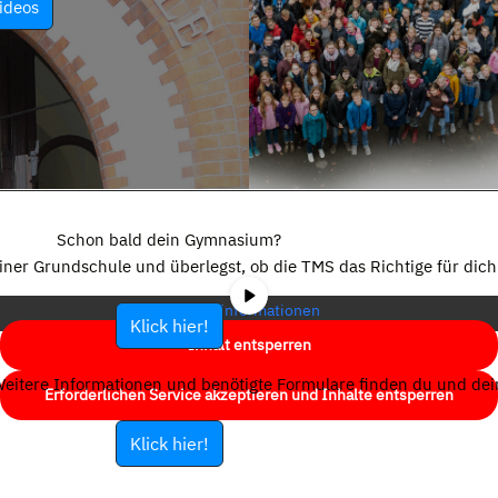
ideos
Sie sehen gerade einen Platzhalterinhalt von
YouTube
. Um auf den
eigentlichen Inhalt zuzugreifen, klicken Sie auf die Schaltfläche unten.
Schon bald dein Gymnasium?
Bitte beachten Sie, dass dabei Daten an Drittanbieter weitergegeben
einer Grundschule und überlegst, ob die TMS das Richtige für dich 
werden.
Mehr Informationen
Klick hier!
Inhalt entsperren
eitere Informationen und benötigte Formulare finden du und dein
Erforderlichen Service akzeptieren und Inhalte entsperren
Klick hier!