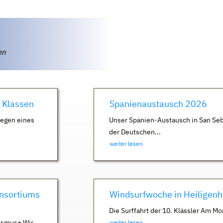
ten
. Klassen
Spanienaustausch 2026
Wegen eines
Unser Spanien-Austausch in San Seb
der Deutschen...
weiter lesen
nsortiums
Windsurfwoche in Heiligen
Die Surffahrt der 10. Klässler Am Mo
asmus+ Wir
weiter lesen