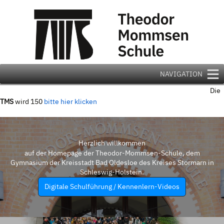
Zum
Inhalt
springen
NAVIGATION
Die
TMS
wird 150
bitte hier klicken
Herzlich willkommen
auf der Homepage der Theodor-Mommsen-Schule, dem
Gymnasium der Kreisstadt Bad Oldesloe des Kreises Stormarn in
Schleswig-Holstein.
Digitale Schulführung / Kennenlern-Videos