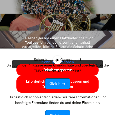
Sie sehen gerade einen Platzhalterinhalt von
YouTube
. Um auf den eigentlichen Inhalt
zuzugreifen, klicken Sie auf die Schaltfläche
unten. Bitte beachten Sie, dass dabei Daten an
Drittanbieter weitergegeben werden.
Schon bald dein Gymnasium?
Mehr Informationen
Bist du in der 4. Klasse einer Grundschule und überlegst, ob die
Inhalt entsperren
TMS das Richtige für dich ist?
Erforderlichen Service akzeptieren und
Klick hier!
Inhalte entsperren
Du hast dich schon entschieden? Weitere Informationen und
benötigte Formulare finden du und deine Eltern hier: