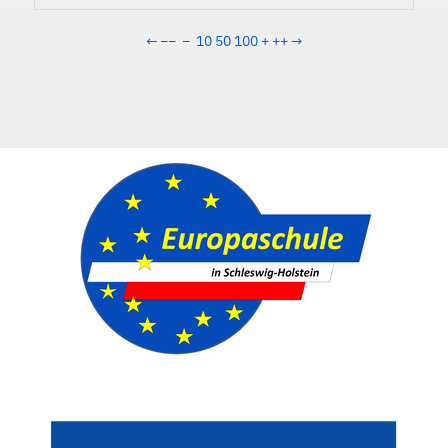
←
−−
−
10
50
100
+
++
→