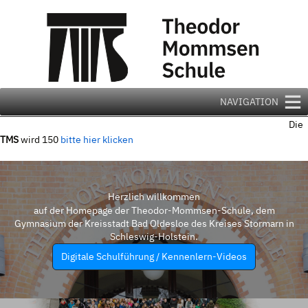
Zum
Inhalt
springen
NAVIGATION
Die
TMS
wird 150
bitte hier klicken
Herzlich willkommen
auf der Homepage der Theodor-Mommsen-Schule, dem
Gymnasium der Kreisstadt Bad Oldesloe des Kreises Stormarn in
Schleswig-Holstein.
Digitale Schulführung / Kennenlern-Videos