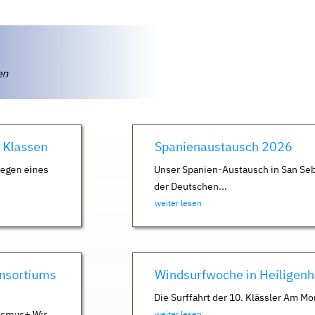
ten
. Klassen
Spanienaustausch 2026
Wegen eines
Unser Spanien-Austausch in San Seb
der Deutschen...
weiter lesen
nsortiums
Windsurfwoche in Heiligen
Die Surffahrt der 10. Klässler Am Mo
asmus+ Wir
weiter lesen