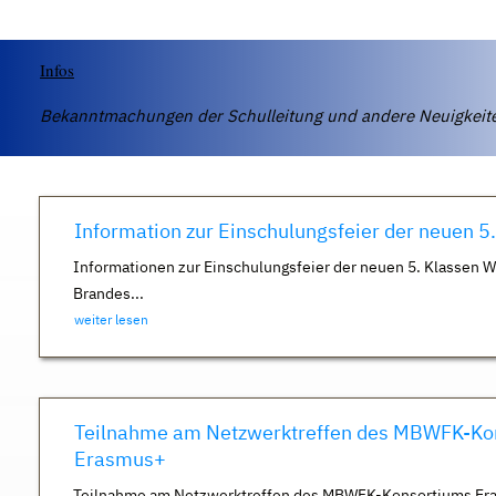
Infos
Bekanntmachungen der Schulleitung und andere Neuigkei
Information zur Einschulungsfeier der neuen 5
Informationen zur Einschulungsfeier der neuen 5. Klassen 
Brandes...
weiter lesen
Teilnahme am Netzwerktreffen des MBWFK-Ko
Erasmus+
Teilnahme am Netzwerktreffen des MBWFK-Konsortiums Er