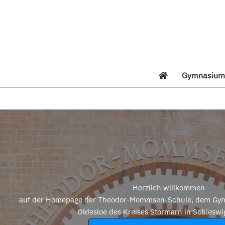
Zum
Inhalt
springen
Gymnasium 
Di
Herzlich willkommen
auf der Homepage der Theodor-Mommsen-Schule, dem Gym
Oldesloe des Kreises Stormarn in Schleswi