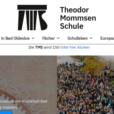
in Bad Oldesloe
Fächer
Schulleben
Europa
e
TMS
wird 150
bitte hier klicken
nasium der Kreisstadt Bad
g-Holstein.