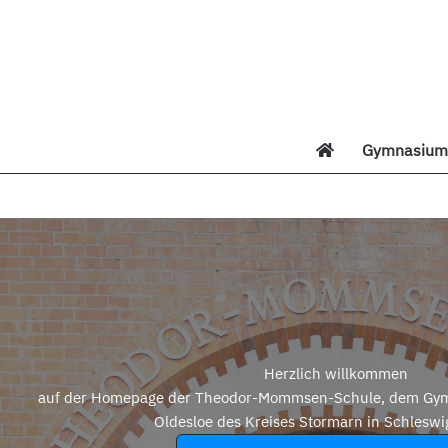
Zum
Inhalt
springen
Gymnasium 
Di
Herzlich willkommen
auf der Homepage der Theodor-Mommsen-Schule, dem Gym
Oldesloe des Kreises Stormarn in Schleswi