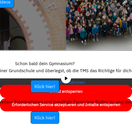
ideos
Sie sehen gerade einen Platzhalterinhalt von
YouTube
. Um auf den
eigentlichen Inhalt zuzugreifen, klicken Sie auf die Schaltfläche unten.
Schon bald dein Gymnasium?
Bitte beachten Sie, dass dabei Daten an Drittanbieter weitergegeben
einer Grundschule und überlegst, ob die TMS das Richtige für dich 
werden.
Mehr Informationen
Klick hier!
Inhalt entsperren
eitere Informationen und benötigte Formulare finden du und dein
Erforderlichen Service akzeptieren und Inhalte entsperren
Klick hier!