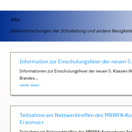
Infos
Bekanntmachungen der Schulleitung und andere Neuigkei
Information zur Einschulungsfeier der neuen 5
Informationen zur Einschulungsfeier der neuen 5. Klassen 
Brandes...
weiter lesen
Teilnahme am Netzwerktreffen des MBWFK-Ko
Erasmus+
Teilnahme am Netzwerktreffen des MBWFK-Konsortiums Er