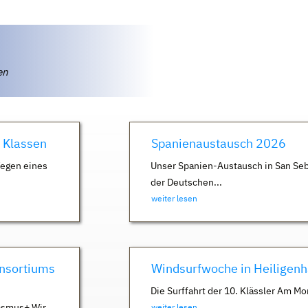
ten
. Klassen
Spanienaustausch 2026
Wegen eines
Unser Spanien-Austausch in San Seb
der Deutschen...
weiter lesen
nsortiums
Windsurfwoche in Heiligen
Die Surffahrt der 10. Klässler Am Mo
asmus+ Wir
weiter lesen