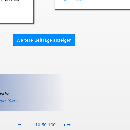
Weitere Beiträge anzeigen
währ.
ten IServ
.
←
−−
−
10
50
100
+
++
→