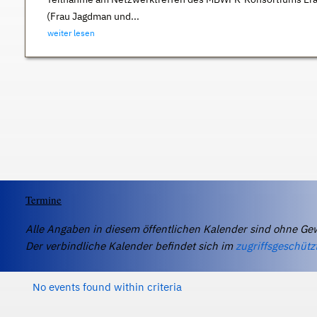
(Frau Jagdman und...
weiter lesen
Termine
Alle Angaben in diesem öffentlichen Kalender sind ohne Ge
Der verbindliche Kalender befindet sich im
zugriffsgeschütz
No events found within criteria