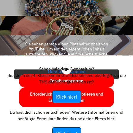
Sie sehen gerade einen Platzhalterinhalt von
YouTube
. Um auf den eigentlichen Inhalt
zuzugreifen, klicken Sie auf die Schaltfläche
unten. Bitte beachten Sie, dass dabei Daten an
Drittanbieter weitergegeben werden.
Schon bald dein Gymnasium?
Mehr Informationen
Bist du in der 4. Klasse einer Grundschule und überlegst, ob die
Inhalt entsperren
TMS das Richtige für dich ist?
Erforderlichen Service akzeptieren und
Klick hier!
Inhalte entsperren
Du hast dich schon entschieden? Weitere Informationen und
benötigte Formulare finden du und deine Eltern hier: