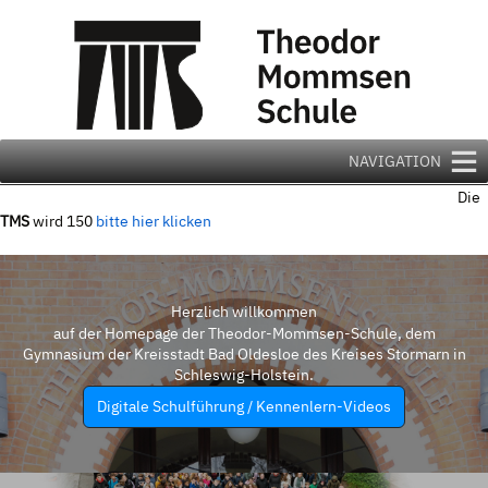
Zum
Inhalt
springen
NAVIGATION
Die
TMS
wird 150
bitte hier klicken
Herzlich willkommen
auf der Homepage der Theodor-Mommsen-Schule, dem
Gymnasium der Kreisstadt Bad Oldesloe des Kreises Stormarn in
Schleswig-Holstein.
Digitale Schulführung / Kennenlern-Videos