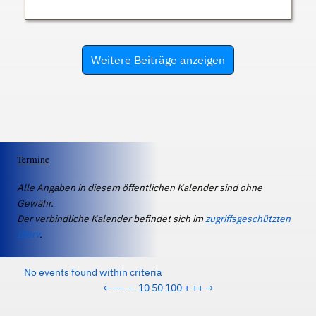
Weitere Beiträge anzeigen
Termine
Alle Angaben in diesem öffentlichen Kalender sind ohne
Gewähr.
Der verbindliche Kalender befindet sich im
zugriffsgeschützten
IServ
.
No events found within criteria
←
−−
−
10
50
100
+
++
→