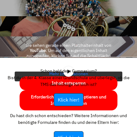
Sie sehen gerade einen Platzhalterinhalt von
YouTube
. Um auf den eigentlichen Inhalt
zuzugreifen, klicken Sie auf die Schaltfläche
unten. Bitte beachten Sie, dass dabei Daten an
Drittanbieter weitergegeben werden.
Schon bald dein Gymnasium?
Mehr Informationen
Bist du in der 4. Klasse einer Grundschule und überlegst, ob die
Inhalt entsperren
TMS das Richtige für dich ist?
Erforderlichen Service akzeptieren und
Klick hier!
Inhalte entsperren
Du hast dich schon entschieden? Weitere Informationen und
benötigte Formulare finden du und deine Eltern hier: