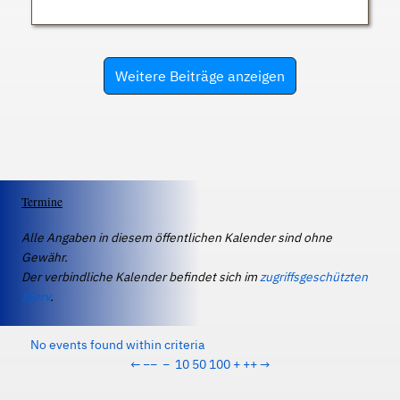
Weitere Beiträge anzeigen
Termine
Alle Angaben in diesem öffentlichen Kalender sind ohne
Gewähr.
Der verbindliche Kalender befindet sich im
zugriffsgeschützten
IServ
.
No events found within criteria
←
−−
−
10
50
100
+
++
→