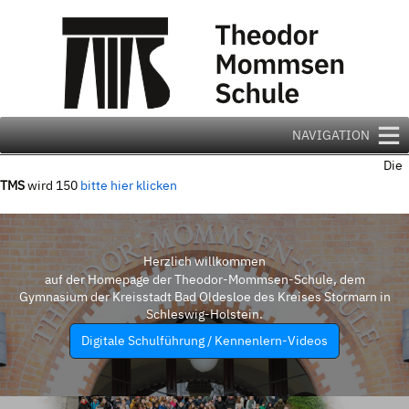
Zum
Inhalt
springen
NAVIGATION
Die
TMS
wird 150
bitte hier klicken
Herzlich willkommen
auf der Homepage der Theodor-Mommsen-Schule, dem
Gymnasium der Kreisstadt Bad Oldesloe des Kreises Stormarn in
Schleswig-Holstein.
Digitale Schulführung / Kennenlern-Videos