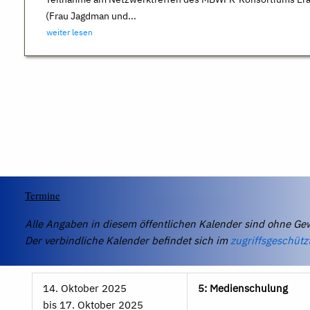
(Frau Jagdman und...
weiter lesen
Termine
Alle Angaben in diesem öffentlichen Kalender sind ohne Ge
Der verbindliche Kalender befindet sich im
zugriffsgeschütz
14. Oktober 2025
5: Medienschulung
bis
17. Oktober 2025