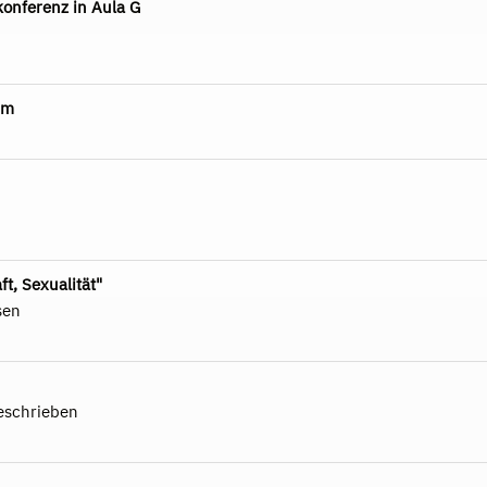
onferenz in Aula G
um
t, Sexualität"
sen
eschrieben