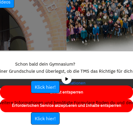
ideos
Sie sehen gerade einen Platzhalterinhalt von
YouTube
. Um auf den
eigentlichen Inhalt zuzugreifen, klicken Sie auf die Schaltfläche unten.
Schon bald dein Gymnasium?
Bitte beachten Sie, dass dabei Daten an Drittanbieter weitergegeben
einer Grundschule und überlegst, ob die TMS das Richtige für dich 
werden.
Mehr Informationen
Klick hier!
Inhalt entsperren
eitere Informationen und benötigte Formulare finden du und dein
Erforderlichen Service akzeptieren und Inhalte entsperren
Klick hier!