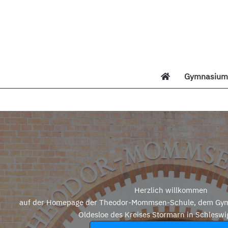
Zum
Inhalt
springen
Gymnasium 
Di
Herzlich willkommen
auf der Homepage der Theodor-Mommsen-Schule, dem Gym
Oldesloe des Kreises Stormarn in Schleswi