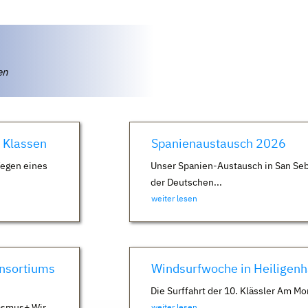
ten
. Klassen
Spanienaustausch 2026
Wegen eines
Unser Spanien-Austausch in San Seb
der Deutschen...
weiter lesen
nsortiums
Windsurfwoche in Heiligen
Die Surffahrt der 10. Klässler Am Mo
asmus+ Wir
weiter lesen