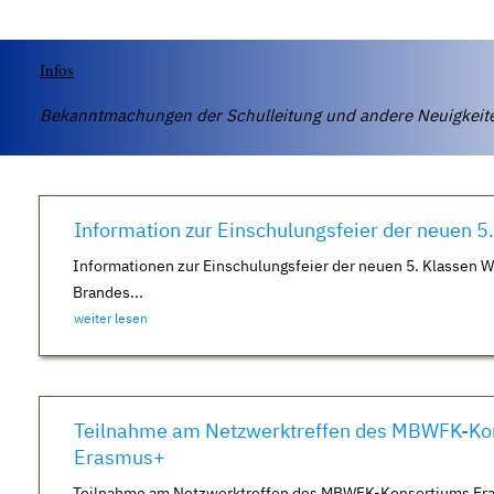
Infos
Bekanntmachungen der Schulleitung und andere Neuigkei
Information zur Einschulungsfeier der neuen 5
Informationen zur Einschulungsfeier der neuen 5. Klassen 
Brandes...
weiter lesen
Teilnahme am Netzwerktreffen des MBWFK-Ko
Erasmus+
Teilnahme am Netzwerktreffen des MBWFK-Konsortiums Er