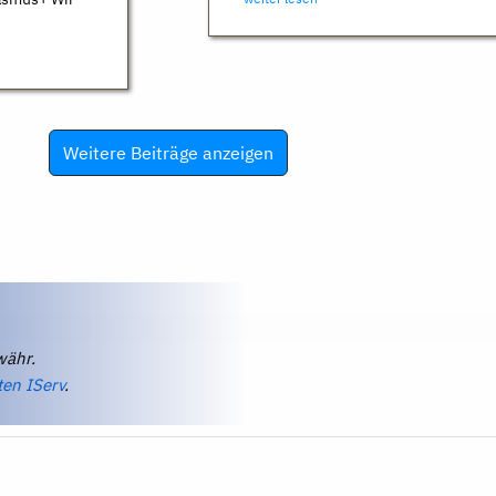
Weitere Beiträge anzeigen
währ.
ten IServ
.