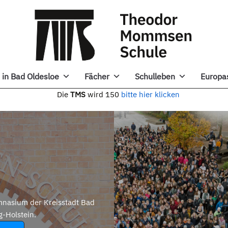
in Bad Oldesloe
Fächer
Schulleben
Europa
e
TMS
wird 150
bitte hier klicken
nasium der Kreisstadt Bad
g-Holstein.