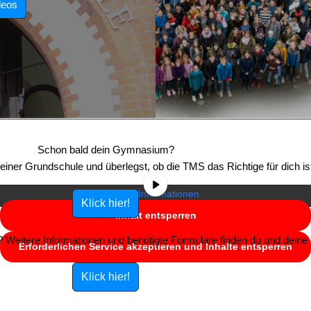
deos
Sie sehen gerade einen Platzhalterinhalt von
YouTube
. Um auf den
eigentlichen Inhalt zuzugreifen, klicken Sie auf die Schaltfläche unten.
Schon bald dein Gymnasium?
Bitte beachten Sie, dass dabei Daten an Drittanbieter weitergegeben
e einer Grundschule und überlegst, ob die TMS das Richtige für dich is
werden.
Mehr Informationen
Klick hier!
Inhalt entsperren
Weitere Informationen und benötigte Formulare finden du und deine E
Erforderlichen Service akzeptieren und Inhalte entsperren
Klick hier!