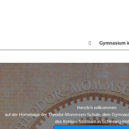
Zum
Inhalt
springen
Gymnasium in
Di
Herzlich willkommen
auf der Homepage der Theodor-Mommsen-Schule, dem Gymnasium
des Kreises Stormarn in Schleswig-Hols