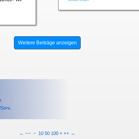
Weitere Beiträge anzeigen
.
IServ
.
←
−−
−
10
50
100
+
++
→