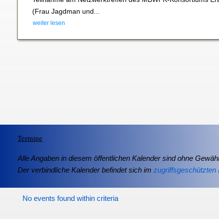
(Frau Jagdman und...
weiter lesen
Termine
Alle Angaben in diesem öffentlichen Kalender sind ohne Gewähr
Der verbindliche Kalender befindet sich im
zugriffsgeschützten 
No events found within criteria