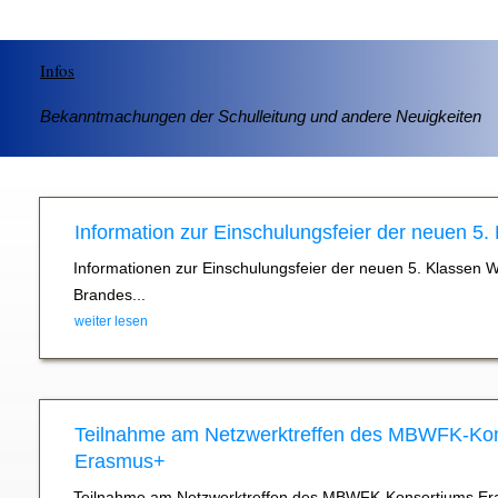
Infos
Bekanntmachungen der Schulleitung und andere Neuigkeiten
Information zur Einschulungsfeier der neuen 5.
Informationen zur Einschulungsfeier der neuen 5. Klassen 
Brandes...
weiter lesen
Teilnahme am Netzwerktreffen des MBWFK-Ko
Erasmus+
Teilnahme am Netzwerktreffen des MBWFK-Konsortiums Er