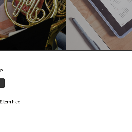
t?
ltern hier: