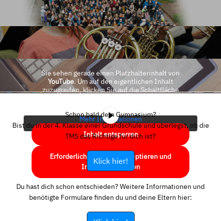
Sie sehen gerade einen Platzhalterinhalt von
YouTube
. Um auf den eigentlichen Inhalt
zuzugreifen, klicken Sie auf die Schaltfläche
unten. Bitte beachten Sie, dass dabei Daten an
Drittanbieter weitergegeben werden.
Schon bald dein Gymnasium?
Mehr Informationen
Bist du in der 4. Klasse einer Grundschule und überlegst, ob die
Inhalt entsperren
TMS das Richtige für dich ist?
Erforderlichen Service akzeptieren und
Klick hier!
Inhalte entsperren
Du hast dich schon entschieden? Weitere Informationen und
benötigte Formulare finden du und deine Eltern hier: