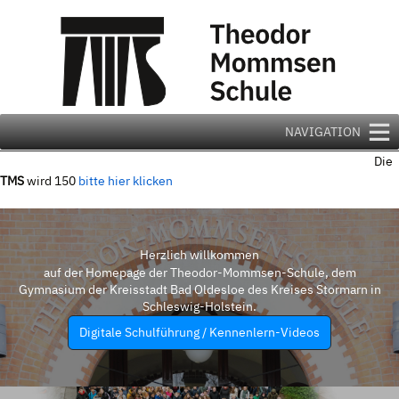
Zum
Inhalt
springen
NAVIGATION
Die
TMS
wird 150
bitte hier klicken
Herzlich willkommen
auf der Homepage der Theodor-Mommsen-Schule, dem
Gymnasium der Kreisstadt Bad Oldesloe des Kreises Stormarn in
Schleswig-Holstein.
Digitale Schulführung / Kennenlern-Videos