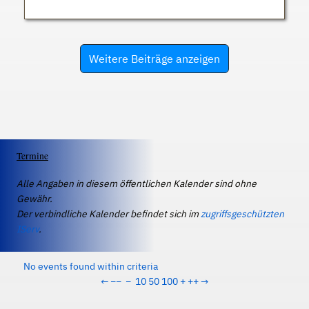
Weitere Beiträge anzeigen
Termine
Alle Angaben in diesem öffentlichen Kalender sind ohne
Gewähr.
Der verbindliche Kalender befindet sich im
zugriffsgeschützten
IServ
.
No events found within criteria
←
−−
−
10
50
100
+
++
→