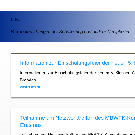
Infos
Bekanntmachungen der Schulleitung und andere Neuigkeiten
Information zur Einschulungsfeier der neuen 5.
Informationen zur Einschulungsfeier der neuen 5. Klassen 
Brandes...
weiter lesen
Teilnahme am Netzwerktreffen des MBWFK-Ko
Erasmus+
Teilnahme am Netzwerktreffen des MBWFK-Konsortiums Er