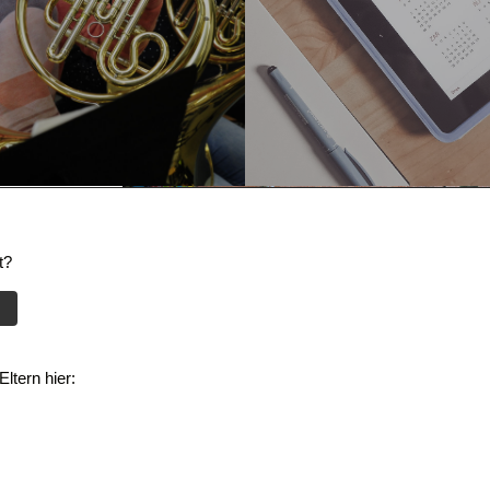
t?
ltern hier: