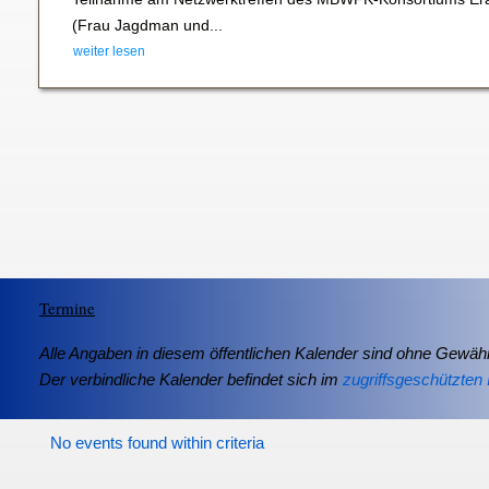
(Frau Jagdman und...
weiter lesen
Termine
Alle Angaben in diesem öffentlichen Kalender sind ohne Gewähr
Der verbindliche Kalender befindet sich im
zugriffsgeschützten 
No events found within criteria