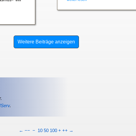
Weitere Beiträge anzeigen
.
IServ
.
←
−−
−
10
50
100
+
++
→