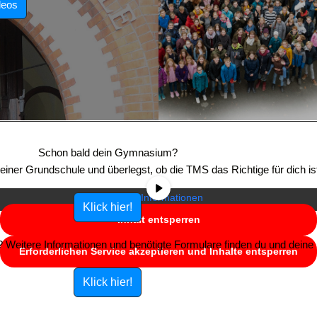
deos
Sie sehen gerade einen Platzhalterinhalt von
YouTube
. Um auf den
eigentlichen Inhalt zuzugreifen, klicken Sie auf die Schaltfläche unten.
Schon bald dein Gymnasium?
Bitte beachten Sie, dass dabei Daten an Drittanbieter weitergegeben
e einer Grundschule und überlegst, ob die TMS das Richtige für dich is
werden.
Mehr Informationen
Klick hier!
Inhalt entsperren
Weitere Informationen und benötigte Formulare finden du und deine E
Erforderlichen Service akzeptieren und Inhalte entsperren
Klick hier!