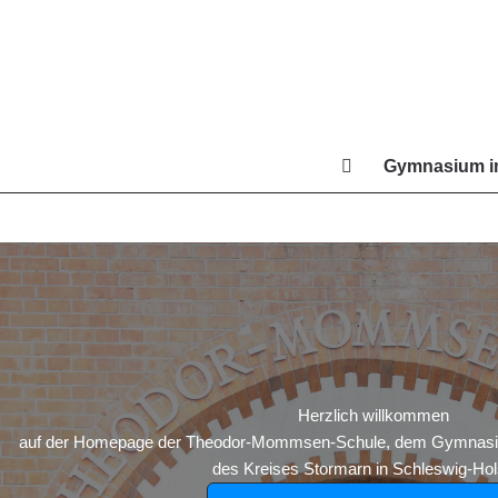
Zum
Inhalt
springen
Gymnasium in
Di
Herzlich willkommen
auf der Homepage der Theodor-Mommsen-Schule, dem Gymnasium
des Kreises Stormarn in Schleswig-Hols