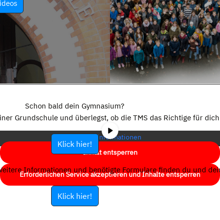
ideos
Sie sehen gerade einen Platzhalterinhalt von
YouTube
. Um auf den
eigentlichen Inhalt zuzugreifen, klicken Sie auf die Schaltfläche unten.
Schon bald dein Gymnasium?
Bitte beachten Sie, dass dabei Daten an Drittanbieter weitergegeben
einer Grundschule und überlegst, ob die TMS das Richtige für dich 
werden.
Mehr Informationen
Klick hier!
Inhalt entsperren
eitere Informationen und benötigte Formulare finden du und dein
Erforderlichen Service akzeptieren und Inhalte entsperren
Klick hier!