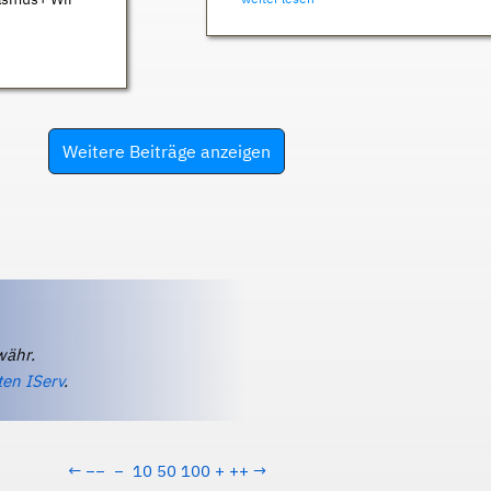
Weitere Beiträge anzeigen
währ.
ten IServ
.
←
−−
−
10
50
100
+
++
→