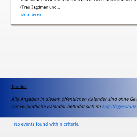
(Frau Jagdman und...
weiter lesen
Termine
Alle Angaben in diesem öffentlichen Kalender sind ohne Ge
Der verbindliche Kalender befindet sich im
zugriffsgeschütz
No events found within criteria