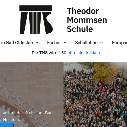
in Bad Oldesloe
Fächer
Schulleben
Europa
e
TMS
wird 150
bitte hier klicken
nasium der Kreisstadt Bad
g-Holstein.