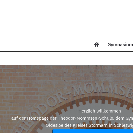
Zum
Inhalt
springen
Gymnasium 
Di
Herzlich willkommen
auf der Homepage der Theodor-Mommsen-Schule, dem Gym
Oldesloe des Kreises Stormarn in Schleswi