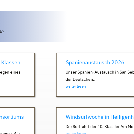
ten
. Klassen
Spanienaustausch 2026
Wegen eines
Unser Spanien-Austausch in San Seb
der Deutschen...
weiter lesen
nsortiums
Windsurfwoche in Heiligen
Die Surffahrt der 10. Klässler Am Mo
asmus+ Wir
weiter lesen