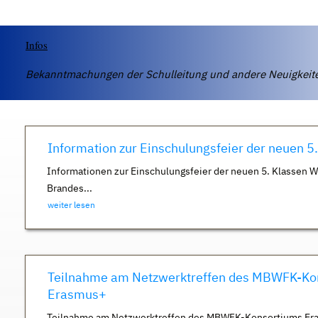
Infos
Bekanntmachungen der Schulleitung und andere Neuigkei
Information zur Einschulungsfeier der neuen 5
Informationen zur Einschulungsfeier der neuen 5. Klassen 
Brandes...
weiter lesen
Teilnahme am Netzwerktreffen des MBWFK-Ko
Erasmus+
Teilnahme am Netzwerktreffen des MBWFK-Konsortiums Er