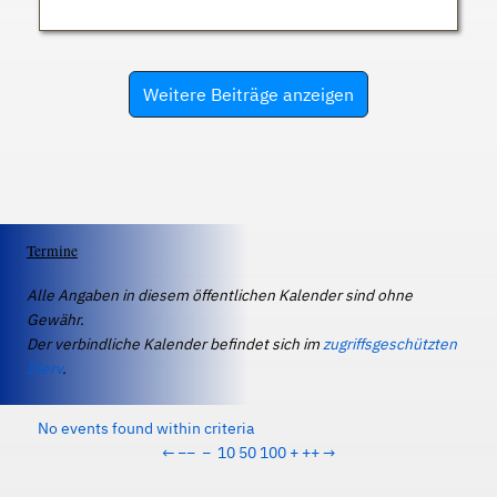
Weitere Beiträge anzeigen
Termine
Alle Angaben in diesem öffentlichen Kalender sind ohne
Gewähr.
Der verbindliche Kalender befindet sich im
zugriffsgeschützten
IServ
.
No events found within criteria
←
−−
−
10
50
100
+
++
→