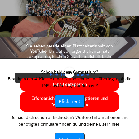
Sie sehen gerade einen Platzhalterinhalt von
YouTube
. Um auf den eigentlichen Inhalt
zuzugreifen, klicken Sie auf die Schaltfläche
unten. Bitte beachten Sie, dass dabei Daten an
Drittanbieter weitergegeben werden.
Schon bald dein Gymnasium?
Mehr Informationen
Bist du in der 4. Klasse einer Grundschule und überlegst, ob die
Inhalt entsperren
TMS das Richtige für dich ist?
Erforderlichen Service akzeptieren und
Klick hier!
Inhalte entsperren
Du hast dich schon entschieden? Weitere Informationen und
benötigte Formulare finden du und deine Eltern hier: