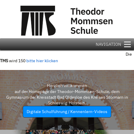
Zum
Inhalt
springen
NAVIGATION
Die
TMS
wird 150
bitte hier klicken
Herzlich willkommen
auf der Homepage der Theodor-Mommsen-Schule, dem
Gymnasium der Kreisstadt Bad Oldesloe des Kreises Stormarn in
Schleswig-Holstein.
Digitale Schulführung / Kennenlern-Videos