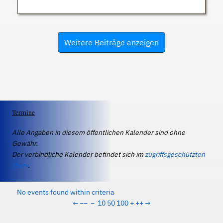
Weitere Beiträge anzeigen
Termine
Alle Angaben in diesem öffentlichen Kalender sind ohne
Gewähr.
Der verbindliche Kalender befindet sich im
zugriffsgeschützten
IServ
.
No events found within criteria
←
−−
−
10
50
100
+
++
→