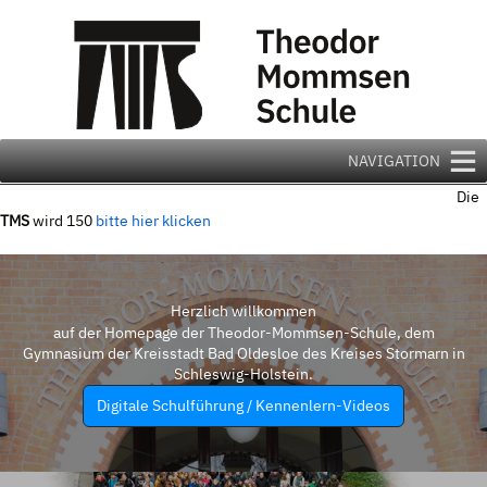
Zum
Inhalt
springen
NAVIGATION
Die
TMS
wird 150
bitte hier klicken
Herzlich willkommen
auf der Homepage der Theodor-Mommsen-Schule, dem
Gymnasium der Kreisstadt Bad Oldesloe des Kreises Stormarn in
Schleswig-Holstein.
Digitale Schulführung / Kennenlern-Videos