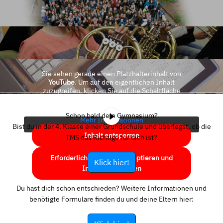
Sie sehen gerade einen Platzhalterinhalt von
YouTube
. Um auf den eigentlichen Inhalt
zuzugreifen, klicken Sie auf die Schaltfläche
unten. Bitte beachten Sie, dass dabei Daten an
Drittanbieter weitergegeben werden.
Schon bald dein Gymnasium?
Mehr Informationen
Bist du in der 4. Klasse einer Grundschule und überlegst, ob die
Inhalt entsperren
TMS das Richtige für dich ist?
Erforderlichen Service akzeptieren und
Klick hier!
Inhalte entsperren
Du hast dich schon entschieden? Weitere Informationen und
benötigte Formulare finden du und deine Eltern hier: