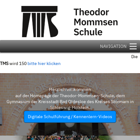
Zum
Inhalt
springen
NAVIGATION
Die
TMS
wird 150
bitte hier klicken
Herzlich willkommen
auf der Homepage der Theodor-Mommsen-Schule, dem
Gymnasium der Kreisstadt Bad Oldesloe des Kreises Stormarn in
Schleswig-Holstein.
Digitale Schulführung / Kennenlern-Videos