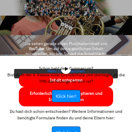
Sie sehen gerade einen Platzhalterinhalt von
YouTube
. Um auf den eigentlichen Inhalt
zuzugreifen, klicken Sie auf die Schaltfläche
unten. Bitte beachten Sie, dass dabei Daten an
Drittanbieter weitergegeben werden.
Schon bald dein Gymnasium?
Mehr Informationen
Bist du in der 4. Klasse einer Grundschule und überlegst, ob die
Inhalt entsperren
TMS das Richtige für dich ist?
Erforderlichen Service akzeptieren und
Klick hier!
Inhalte entsperren
Du hast dich schon entschieden? Weitere Informationen und
benötigte Formulare finden du und deine Eltern hier: