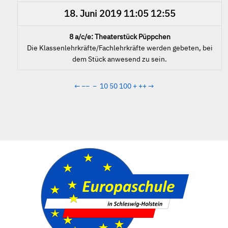
18. Juni 2019
11:05
12:55
8 a/c/e: Theaterstück Püppchen
Die Klassenlehrkräfte/Fachlehrkräfte werden gebeten, bei
dem Stück anwesend zu sein.
←
−−
−
10
50
100
+
++
→