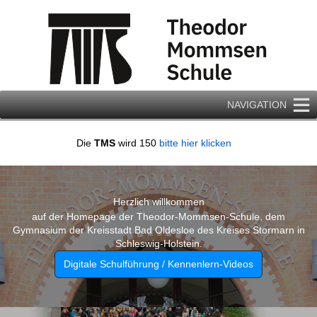
Zum
Inhalt
springen
NAVIGATION
Die
TMS
wird 150
bitte hier klicken
Herzlich willkommen
auf der Homepage der Theodor-Mommsen-Schule, dem
Gymnasium der Kreisstadt Bad Oldesloe des Kreises Stormarn in
Schleswig-Holstein.
Digitale Schulführung / Kennenlern-Videos