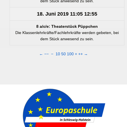
dem Stück anwesend zu sein.
18. Juni 2019
11:05
12:55
8 a/c/e: Theaterstück Püppchen
Die Klassenlehrkräfte/Fachlehrkräfte werden gebeten, bei
dem Stück anwesend zu sein.
←
−−
−
10
50
100
+
++
→