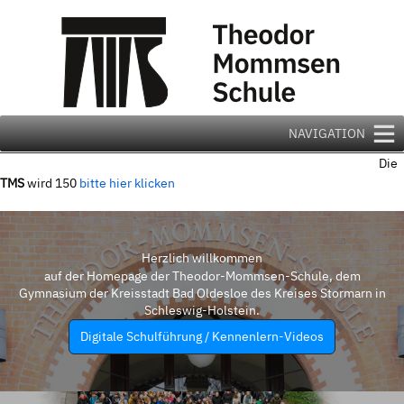
Zum
Inhalt
springen
NAVIGATION
Die
TMS
wird 150
bitte hier klicken
Herzlich willkommen
auf der Homepage der Theodor-Mommsen-Schule, dem
Gymnasium der Kreisstadt Bad Oldesloe des Kreises Stormarn in
Schleswig-Holstein.
Digitale Schulführung / Kennenlern-Videos