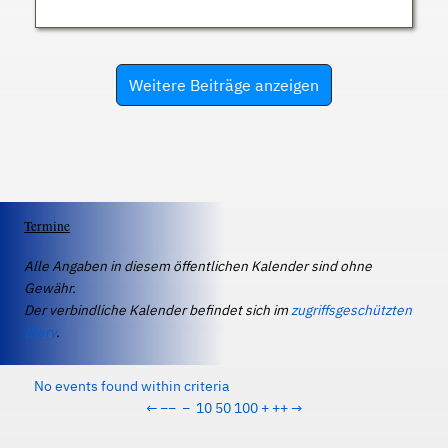
Weitere Beiträge anzeigen
Termine
Alle Angaben in diesem öffentlichen Kalender sind ohne
Gewähr.
Der verbindliche Kalender befindet sich im
zugriffsgeschützten
IServ
.
No events found within criteria
←
−−
−
10
50
100
+
++
→