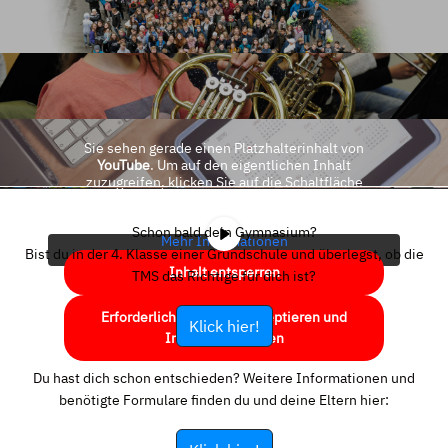
Sie sehen gerade einen Platzhalterinhalt von
YouTube
. Um auf den eigentlichen Inhalt
zuzugreifen, klicken Sie auf die Schaltfläche
unten. Bitte beachten Sie, dass dabei Daten an
Drittanbieter weitergegeben werden.
Schon bald dein Gymnasium?
Mehr Informationen
Bist du in der 4. Klasse einer Grundschule und überlegst, ob die
Inhalt entsperren
TMS das Richtige für dich ist?
Erforderlichen Service akzeptieren und
Klick hier!
Inhalte entsperren
Du hast dich schon entschieden? Weitere Informationen und
benötigte Formulare finden du und deine Eltern hier: