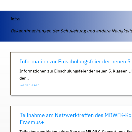
Infos
Bekanntmachungen der Schulleitung und andere Neuigkei
Information zur Einschulungsfeier der neuen 5
Informationen zur Einschulungsfeier der neuen 5. Klassen Li
der...
weiter lesen
Teilnahme am Netzwerktreffen des MBWFK-Ko
Erasmus+
Teilnahme am Netzwerktreffen des MBWFK-Konsortiums Er