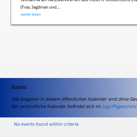
(Frau Jagdman und...
weiter lesen
Termine
Alle Angaben in diesem öffentlichen Kalender sind ohne Ge
Der verbindliche Kalender befindet sich im
zugriffsgeschütz
No events found within criteria