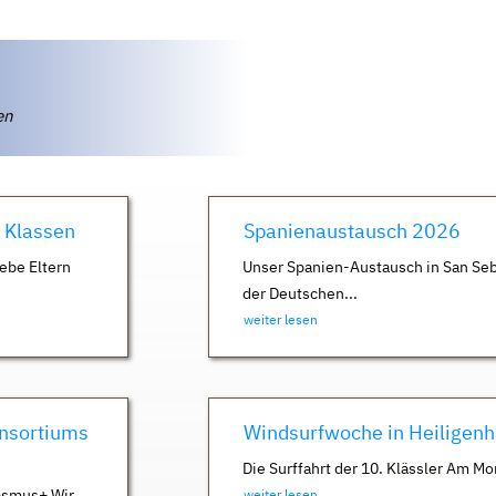
ten
. Klassen
Spanienaustausch 2026
ebe Eltern
Unser Spanien-Austausch in San Seb
der Deutschen...
weiter lesen
nsortiums
Windsurfwoche in Heiligen
Die Surffahrt der 10. Klässler Am Mo
asmus+ Wir
weiter lesen