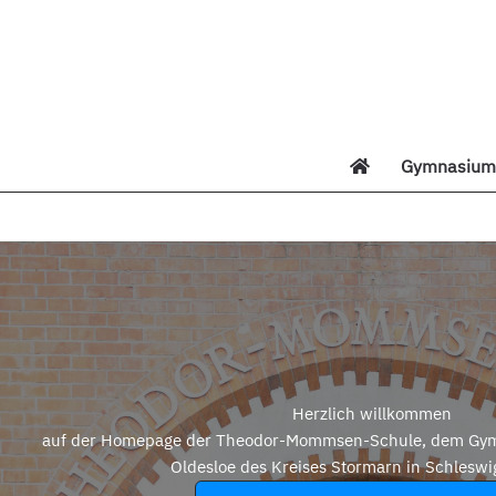
Zum
Inhalt
springen
Gymnasium 
Di
Herzlich willkommen
auf der Homepage der Theodor-Mommsen-Schule, dem Gym
Oldesloe des Kreises Stormarn in Schleswi