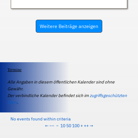
Weitere Beiträge anzeigen
Termine
Alle Angaben in diesem öffentlichen Kalender sind ohne
Gewähr.
Der verbindliche Kalender befindet sich im
zugriffsgeschützten
IServ
.
No events found within criteria
←
−−
−
10
50
100
+
++
→