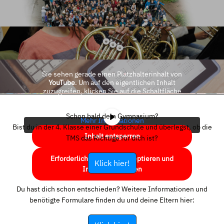
Sie sehen gerade einen Platzhalterinhalt von
YouTube
. Um auf den eigentlichen Inhalt
zuzugreifen, klicken Sie auf die Schaltfläche
unten. Bitte beachten Sie, dass dabei Daten an
Drittanbieter weitergegeben werden.
Schon bald dein Gymnasium?
Mehr Informationen
Bist du in der 4. Klasse einer Grundschule und überlegst, ob die
Inhalt entsperren
TMS das Richtige für dich ist?
Erforderlichen Service akzeptieren und
Klick hier!
Inhalte entsperren
Du hast dich schon entschieden? Weitere Informationen und
benötigte Formulare finden du und deine Eltern hier: