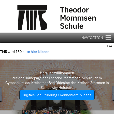
Zum
Inhalt
springen
NAVIGATION
Die
TMS
wird 150
bitte hier klicken
Herzlich willkommen
auf der Homepage der Theodor-Mommsen-Schule, dem
Gymnasium der Kreisstadt Bad Oldesloe des Kreises Stormarn in
Schleswig-Holstein.
Digitale Schulführung / Kennenlern-Videos