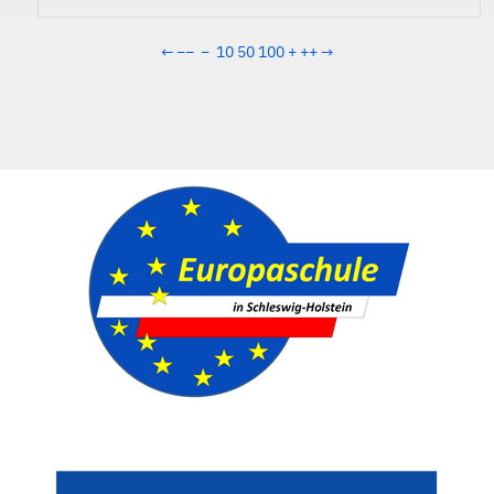
←
−−
−
10
50
100
+
++
→