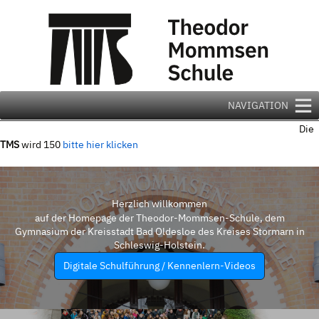
Zum
Inhalt
springen
NAVIGATION
Die
TMS
wird 150
bitte hier klicken
Herzlich willkommen
auf der Homepage der Theodor-Mommsen-Schule, dem
Gymnasium der Kreisstadt Bad Oldesloe des Kreises Stormarn in
Schleswig-Holstein.
Digitale Schulführung / Kennenlern-Videos