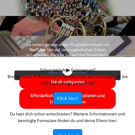
Sie sehen gerade einen Platzhalterinhalt von
YouTube
. Um auf den eigentlichen Inhalt
zuzugreifen, klicken Sie auf die Schaltfläche
unten. Bitte beachten Sie, dass dabei Daten an
Drittanbieter weitergegeben werden.
Schon bald dein Gymnasium?
Mehr Informationen
Bist du in der 4. Klasse einer Grundschule und überlegst, ob die
Inhalt entsperren
TMS das Richtige für dich ist?
Erforderlichen Service akzeptieren und
Klick hier!
Inhalte entsperren
Du hast dich schon entschieden? Weitere Informationen und
benötigte Formulare finden du und deine Eltern hier: