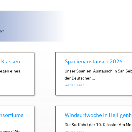
ten
. Klassen
Spanienaustausch 2026
Wegen eines
Unser Spanien-Austausch in San Seb
der Deutschen...
weiter lesen
nsortiums
Windsurfwoche in Heiligen
Die Surffahrt der 10. Klässler Am Mo
asmus+ Wir
weiter lesen