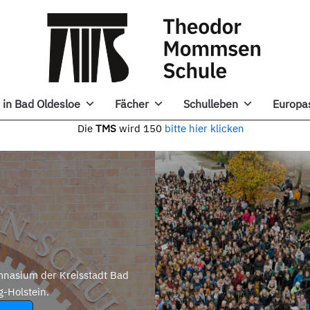
in Bad Oldesloe
Fächer
Schulleben
Europa
e
TMS
wird 150
bitte hier klicken
nasium der Kreisstadt Bad
g-Holstein.