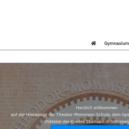
Zum
Inhalt
springen
Gymnasium 
Di
Herzlich willkommen
auf der Homepage der Theodor-Mommsen-Schule, dem Gym
Oldesloe des Kreises Stormarn in Schleswi