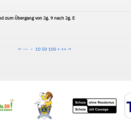
d zum Übergang von Jg. 9 nach Jg. E
←
−−
−
10
50
100
+
++
→