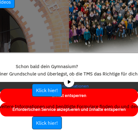
ideos
Sie sehen gerade einen Platzhalterinhalt von
YouTube
. Um auf den
eigentlichen Inhalt zuzugreifen, klicken Sie auf die Schaltfläche unten.
Schon bald dein Gymnasium?
Bitte beachten Sie, dass dabei Daten an Drittanbieter weitergegeben
einer Grundschule und überlegst, ob die TMS das Richtige für dich 
werden.
Mehr Informationen
Klick hier!
Inhalt entsperren
eitere Informationen und benötigte Formulare finden du und dein
Erforderlichen Service akzeptieren und Inhalte entsperren
Klick hier!