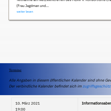
(Frau Jagdman und...
weiter lesen
Termine
Alle Angaben in diesem öffentlichen Kalender sind ohne Ge
Der verbindliche Kalender befindet sich im
zugriffsgeschütz
10. März 2021
Informationsaben
19:00