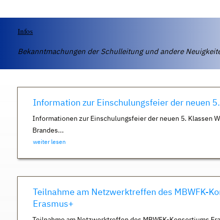
Infos
Bekanntmachungen der Schulleitung und andere Neuigkei
Information zur Einschulungsfeier der neuen 5
Informationen zur Einschulungsfeier der neuen 5. Klassen 
Brandes...
weiter lesen
Teilnahme am Netzwerktreffen des MBWFK-Ko
Erasmus+
Teilnahme am Netzwerktreffen des MBWFK-Konsortiums Er