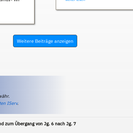
Weitere Beiträge anzeigen
währ.
ten IServ
.
d zum Übergang von Jg. 6 nach Jg. 7