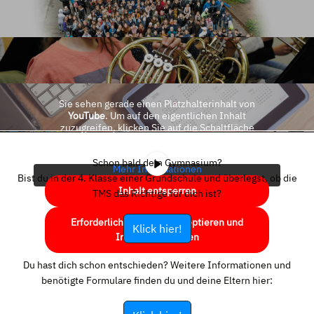
Sie sehen gerade einen Platzhalterinhalt von
YouTube
. Um auf den eigentlichen Inhalt
zuzugreifen, klicken Sie auf die Schaltfläche
unten. Bitte beachten Sie, dass dabei Daten an
Drittanbieter weitergegeben werden.
Schon bald dein Gymnasium?
Mehr Informationen
Bist du in der 4. Klasse einer Grundschule und überlegst, ob die
Inhalt entsperren
TMS das Richtige für dich ist?
Erforderlichen Service akzeptieren und
Klick hier!
Inhalte entsperren
Du hast dich schon entschieden? Weitere Informationen und
benötigte Formulare finden du und deine Eltern hier: