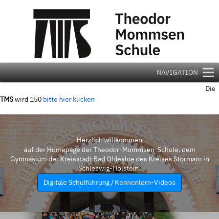
Zum
Inhalt
springen
NAVIGATION
Die
TMS
wird 150
bitte hier klicken
Herzlich willkommen
auf der Homepage der Theodor-Mommsen-Schule, dem
Gymnasium der Kreisstadt Bad Oldesloe des Kreises Stormarn in
Schleswig-Holstein.
Digitale Schulführung / Kennenlern-Videos