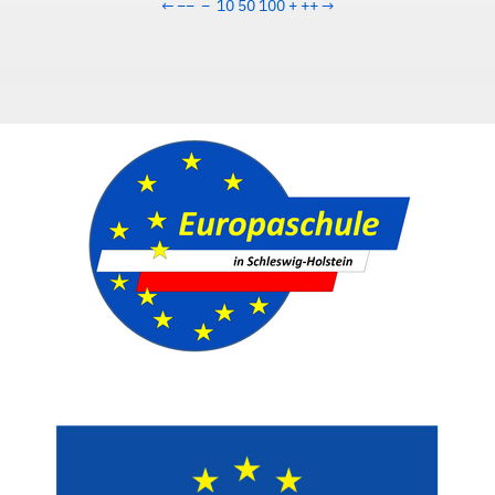
←
−−
−
10
50
100
+
++
→