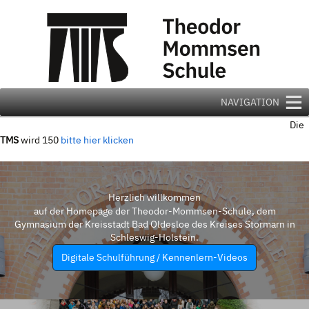
Zum
Inhalt
springen
NAVIGATION
Die
TMS
wird 150
bitte hier klicken
Herzlich willkommen
auf der Homepage der Theodor-Mommsen-Schule, dem
Gymnasium der Kreisstadt Bad Oldesloe des Kreises Stormarn in
Schleswig-Holstein.
Digitale Schulführung / Kennenlern-Videos