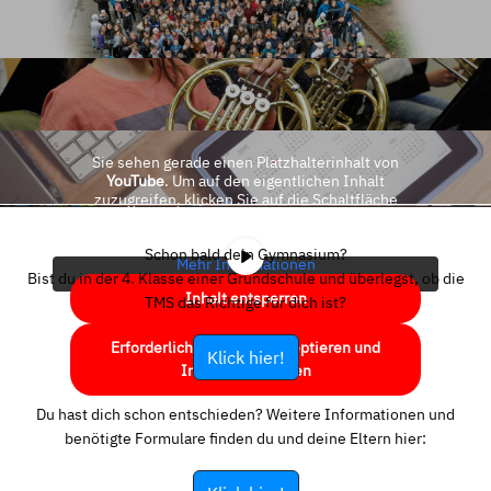
Sie sehen gerade einen Platzhalterinhalt von
YouTube
. Um auf den eigentlichen Inhalt
zuzugreifen, klicken Sie auf die Schaltfläche
unten. Bitte beachten Sie, dass dabei Daten an
Drittanbieter weitergegeben werden.
Schon bald dein Gymnasium?
Mehr Informationen
Bist du in der 4. Klasse einer Grundschule und überlegst, ob die
Inhalt entsperren
TMS das Richtige für dich ist?
Erforderlichen Service akzeptieren und
Klick hier!
Inhalte entsperren
Du hast dich schon entschieden? Weitere Informationen und
benötigte Formulare finden du und deine Eltern hier: