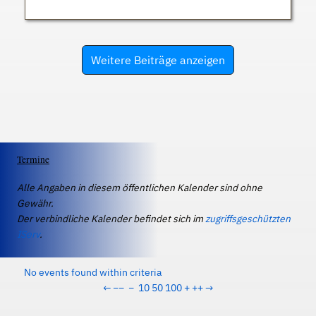
Weitere Beiträge anzeigen
Termine
Alle Angaben in diesem öffentlichen Kalender sind ohne
Gewähr.
Der verbindliche Kalender befindet sich im
zugriffsgeschützten
IServ
.
No events found within criteria
←
−−
−
10
50
100
+
++
→