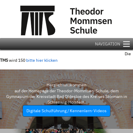
Zum
Inhalt
springen
NAVIGATION
Die
TMS
wird 150
bitte hier klicken
Herzlich willkommen
auf der Homepage der Theodor-Mommsen-Schule, dem
Gymnasium der Kreisstadt Bad Oldesloe des Kreises Stormarn in
Schleswig-Holstein.
Digitale Schulführung / Kennenlern-Videos