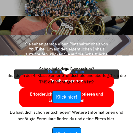
Sie sehen gerade einen Platzhalterinhalt von
YouTube
. Um auf den eigentlichen Inhalt
zuzugreifen, klicken Sie auf die Schaltfläche
unten. Bitte beachten Sie, dass dabei Daten an
Drittanbieter weitergegeben werden.
Schon bald dein Gymnasium?
Mehr Informationen
Bist du in der 4. Klasse einer Grundschule und überlegst, ob die
Inhalt entsperren
TMS das Richtige für dich ist?
Erforderlichen Service akzeptieren und
Klick hier!
Inhalte entsperren
Du hast dich schon entschieden? Weitere Informationen und
benötigte Formulare finden du und deine Eltern hier: