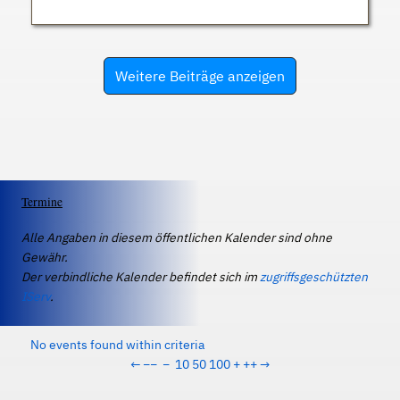
Weitere Beiträge anzeigen
Termine
Alle Angaben in diesem öffentlichen Kalender sind ohne
Gewähr.
Der verbindliche Kalender befindet sich im
zugriffsgeschützten
IServ
.
No events found within criteria
←
−−
−
10
50
100
+
++
→