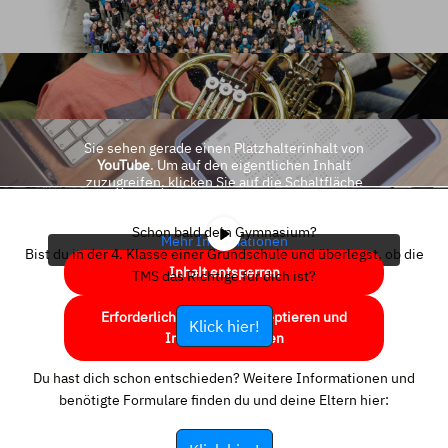
Sie sehen gerade einen Platzhalterinhalt von
YouTube
. Um auf den eigentlichen Inhalt
zuzugreifen, klicken Sie auf die Schaltfläche
unten. Bitte beachten Sie, dass dabei Daten an
Drittanbieter weitergegeben werden.
Schon bald dein Gymnasium?
Mehr Informationen
Bist du in der 4. Klasse einer Grundschule und überlegst, ob die
Inhalt entsperren
TMS das Richtige für dich ist?
Erforderlichen Service akzeptieren und
Klick hier!
Inhalte entsperren
Du hast dich schon entschieden? Weitere Informationen und
benötigte Formulare finden du und deine Eltern hier: