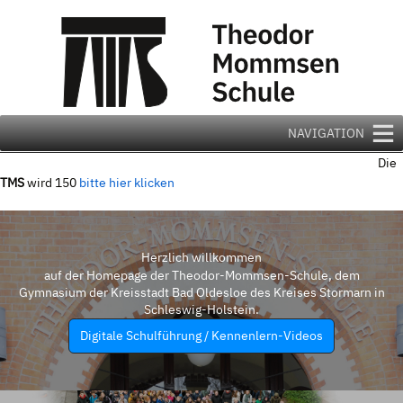
Zum
Inhalt
springen
NAVIGATION
Die
TMS
wird 150
bitte hier klicken
Herzlich willkommen
auf der Homepage der Theodor-Mommsen-Schule, dem
Gymnasium der Kreisstadt Bad Oldesloe des Kreises Stormarn in
Schleswig-Holstein.
Digitale Schulführung / Kennenlern-Videos