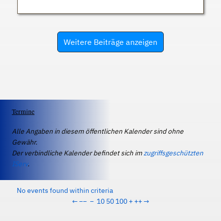
Weitere Beiträge anzeigen
Termine
Alle Angaben in diesem öffentlichen Kalender sind ohne
Gewähr.
Der verbindliche Kalender befindet sich im
zugriffsgeschützten
IServ
.
No events found within criteria
←
−−
−
10
50
100
+
++
→