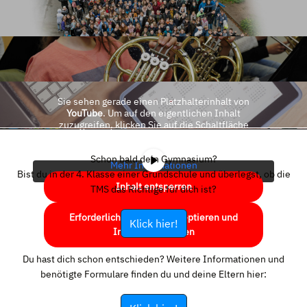
Sie sehen gerade einen Platzhalterinhalt von
YouTube
. Um auf den eigentlichen Inhalt
zuzugreifen, klicken Sie auf die Schaltfläche
unten. Bitte beachten Sie, dass dabei Daten an
Drittanbieter weitergegeben werden.
Schon bald dein Gymnasium?
Mehr Informationen
Bist du in der 4. Klasse einer Grundschule und überlegst, ob die
Inhalt entsperren
TMS das Richtige für dich ist?
Erforderlichen Service akzeptieren und
Klick hier!
Inhalte entsperren
Du hast dich schon entschieden? Weitere Informationen und
benötigte Formulare finden du und deine Eltern hier: