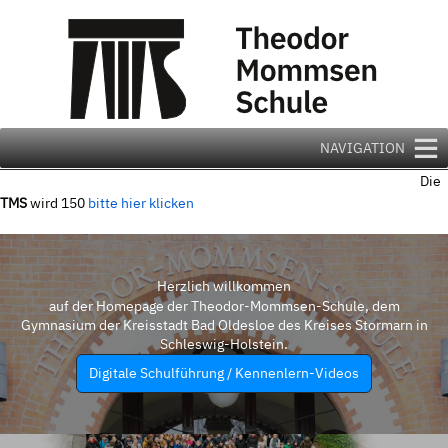
Zum
Inhalt
springen
NAVIGATION
Die
TMS
wird 150
bitte hier klicken
Herzlich willkommen
auf der Homepage der Theodor-Mommsen-Schule, dem
Gymnasium der Kreisstadt Bad Oldesloe des Kreises Stormarn in
Schleswig-Holstein.
Digitale Schulführung / Kennenlern-Videos