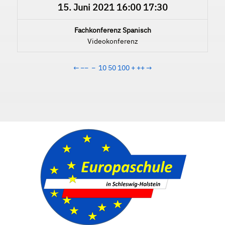
15. Juni 2021
16:00
17:30
Fachkonferenz Spanisch
Videokonferenz
←
−−
−
10
50
100
+
++
→