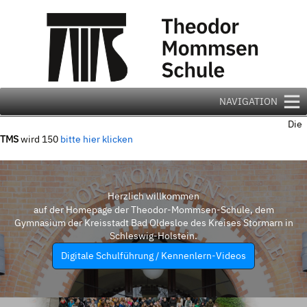
Zum
Inhalt
springen
NAVIGATION
Die
TMS
wird 150
bitte hier klicken
Herzlich willkommen
auf der Homepage der Theodor-Mommsen-Schule, dem
Gymnasium der Kreisstadt Bad Oldesloe des Kreises Stormarn in
Schleswig-Holstein.
Digitale Schulführung / Kennenlern-Videos