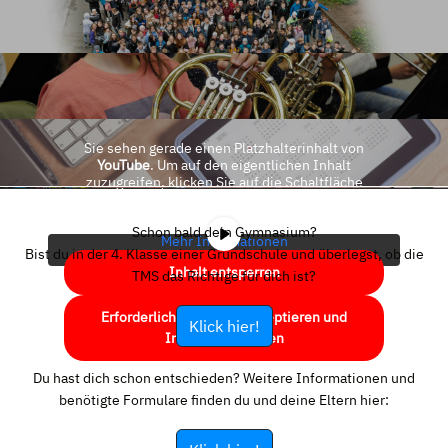
Sie sehen gerade einen Platzhalterinhalt von
YouTube
. Um auf den eigentlichen Inhalt
zuzugreifen, klicken Sie auf die Schaltfläche
unten. Bitte beachten Sie, dass dabei Daten an
Drittanbieter weitergegeben werden.
Schon bald dein Gymnasium?
Mehr Informationen
Bist du in der 4. Klasse einer Grundschule und überlegst, ob die
Inhalt entsperren
TMS das Richtige für dich ist?
Erforderlichen Service akzeptieren und
Klick hier!
Inhalte entsperren
Du hast dich schon entschieden? Weitere Informationen und
benötigte Formulare finden du und deine Eltern hier: