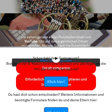
Sie sehen gerade einen Platzhalterinhalt von
YouTube
. Um auf den eigentlichen Inhalt
zuzugreifen, klicken Sie auf die Schaltfläche
unten. Bitte beachten Sie, dass dabei Daten an
Drittanbieter weitergegeben werden.
Schon bald dein Gymnasium?
Mehr Informationen
Bist du in der 4. Klasse einer Grundschule und überlegst, ob die
Inhalt entsperren
TMS das Richtige für dich ist?
Erforderlichen Service akzeptieren und
Klick hier!
Inhalte entsperren
Du hast dich schon entschieden? Weitere Informationen und
benötigte Formulare finden du und deine Eltern hier: