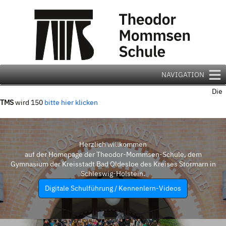
Zum
Inhalt
springen
NAVIGATION
Die
TMS
wird 150
bitte hier klicken
Herzlich willkommen
auf der Homepage der Theodor-Mommsen-Schule, dem
Gymnasium der Kreisstadt Bad Oldesloe des Kreises Stormarn in
Schleswig-Holstein.
Digitale Schulführung / Kennenlern-Videos