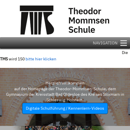
Zum
Inhalt
springen
NAVIGATION
Die
TMS
wird 150
bitte hier klicken
Herzlich willkommen
auf der Homepage der Theodor-Mommsen-Schule, dem
Gymnasium der Kreisstadt Bad Oldesloe des Kreises Stormarn in
Schleswig-Holstein.
Digitale Schulführung / Kennenlern-Videos