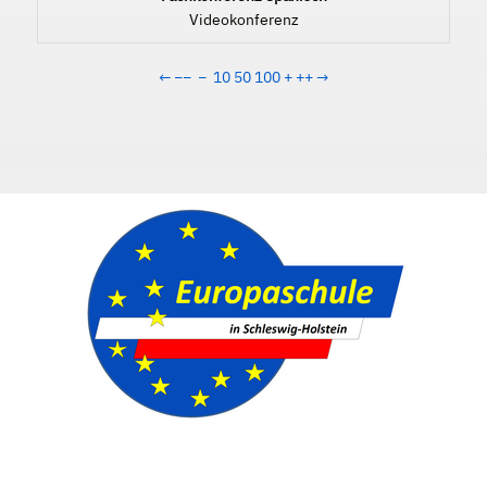
Videokonferenz
←
−−
−
10
50
100
+
++
→