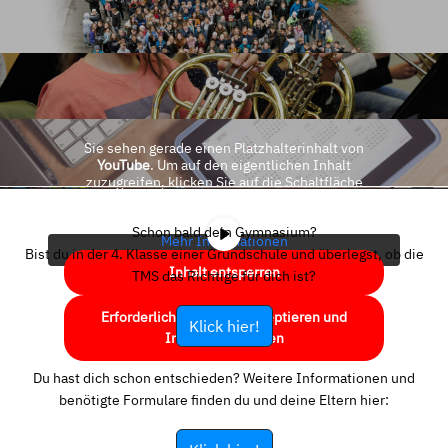
Sie sehen gerade einen Platzhalterinhalt von
YouTube
. Um auf den eigentlichen Inhalt
zuzugreifen, klicken Sie auf die Schaltfläche
unten. Bitte beachten Sie, dass dabei Daten an
Drittanbieter weitergegeben werden.
Schon bald dein Gymnasium?
Mehr Informationen
Bist du in der 4. Klasse einer Grundschule und überlegst, ob die
Inhalt entsperren
TMS das Richtige für dich ist?
Erforderlichen Service akzeptieren und
Klick hier!
Inhalte entsperren
Du hast dich schon entschieden? Weitere Informationen und
benötigte Formulare finden du und deine Eltern hier: