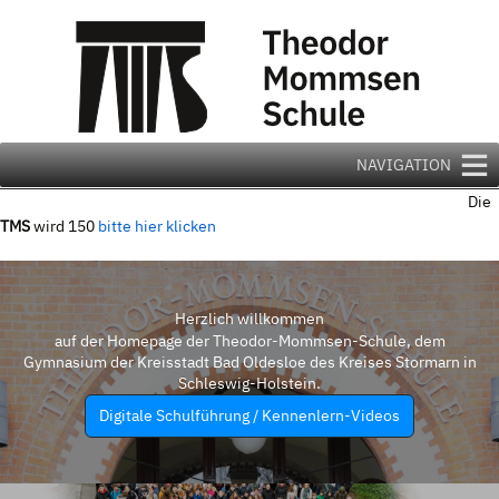
Zum
Inhalt
springen
NAVIGATION
Die
TMS
wird 150
bitte hier klicken
Herzlich willkommen
auf der Homepage der Theodor-Mommsen-Schule, dem
Gymnasium der Kreisstadt Bad Oldesloe des Kreises Stormarn in
Schleswig-Holstein.
Digitale Schulführung / Kennenlern-Videos