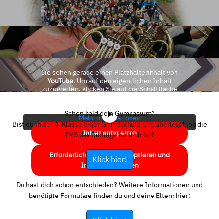
Sie sehen gerade einen Platzhalterinhalt von
YouTube
. Um auf den eigentlichen Inhalt
zuzugreifen, klicken Sie auf die Schaltfläche
unten. Bitte beachten Sie, dass dabei Daten an
Drittanbieter weitergegeben werden.
Schon bald dein Gymnasium?
Mehr Informationen
Bist du in der 4. Klasse einer Grundschule und überlegst, ob die
Inhalt entsperren
TMS das Richtige für dich ist?
Erforderlichen Service akzeptieren und
Klick hier!
Inhalte entsperren
Du hast dich schon entschieden? Weitere Informationen und
benötigte Formulare finden du und deine Eltern hier: