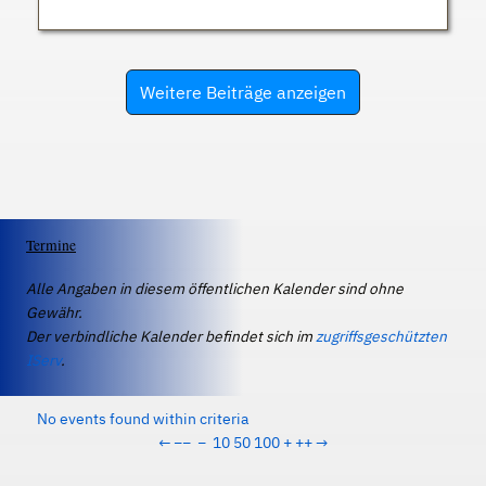
Weitere Beiträge anzeigen
Termine
Alle Angaben in diesem öffentlichen Kalender sind ohne
Gewähr.
Der verbindliche Kalender befindet sich im
zugriffsgeschützten
IServ
.
No events found within criteria
←
−−
−
10
50
100
+
++
→