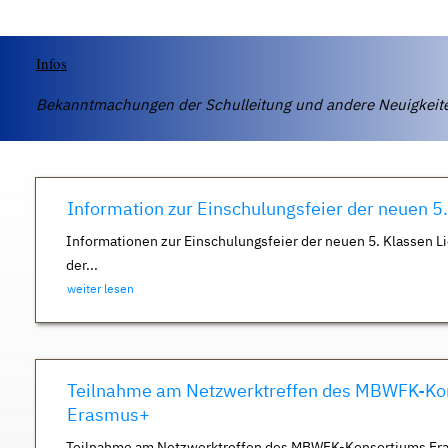
Infos
Bekanntmachungen der Schulleitung und andere Neuigkei
Information zur Einschulungsfeier der neuen 5
Informationen zur Einschulungsfeier der neuen 5. Klassen Li
der...
weiter lesen
Teilnahme am Netzwerktreffen des MBWFK-Ko
Erasmus+
Teilnahme am Netzwerktreffen des MBWFK-Konsortiums Er