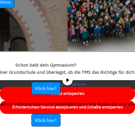
ideos
Sie sehen gerade einen Platzhalterinhalt von
YouTube
. Um auf den
eigentlichen Inhalt zuzugreifen, klicken Sie auf die Schaltfläche unten.
Schon bald dein Gymnasium?
Bitte beachten Sie, dass dabei Daten an Drittanbieter weitergegeben
einer Grundschule und überlegst, ob die TMS das Richtige für dich 
werden.
Mehr Informationen
Klick hier!
Inhalt entsperren
eitere Informationen und benötigte Formulare finden du und dein
Erforderlichen Service akzeptieren und Inhalte entsperren
Klick hier!