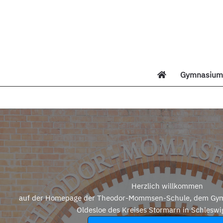
Zum
Inhalt
springen
Gymnasium 
Di
Herzlich willkommen
auf der Homepage der Theodor-Mommsen-Schule, dem Gym
Oldesloe des Kreises Stormarn in Schleswi