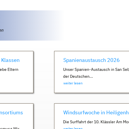
ten
. Klassen
Spanienaustausch 2026
ebe Eltern
Unser Spanien-Austausch in San Seb
der Deutschen...
weiter lesen
nsortiums
Windsurfwoche in Heiligen
Die Surffahrt der 10. Klässler Am Mo
asmus+ Wir
weiter lesen