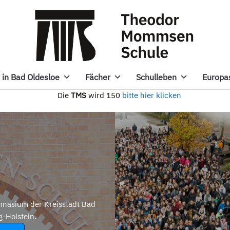
in Bad Oldesloe
Fächer
Schulleben
Europa
e
TMS
wird 150
bitte hier klicken
nasium der Kreisstadt Bad
g-Holstein.