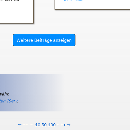
Weitere Beiträge anzeigen
währ.
ten IServ
.
←
−−
−
10
50
100
+
++
→