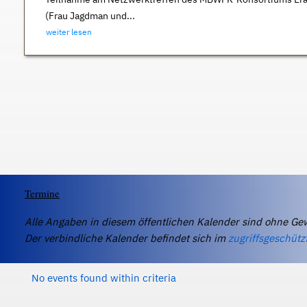
(Frau Jagdman und...
weiter lesen
Termine
Alle Angaben in diesem öffentlichen Kalender sind ohne Ge
Der verbindliche Kalender befindet sich im
zugriffsgeschütz
No events found within criteria