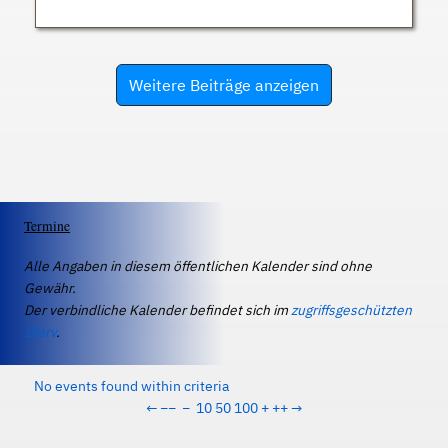
Weitere Beiträge anzeigen
Termine
Alle Angaben in diesem öffentlichen Kalender sind ohne
Gewähr.
Der verbindliche Kalender befindet sich im
zugriffsgeschützten
IServ
.
No events found within criteria
←
−−
−
10
50
100
+
++
→