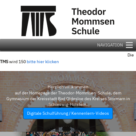
Zum
Inhalt
springen
NAVIGATION
Die
TMS
wird 150
bitte hier klicken
Herzlich willkommen
auf der Homepage der Theodor-Mommsen-Schule, dem
Gymnasium der Kreisstadt Bad Oldesloe des Kreises Stormarn in
Schleswig-Holstein.
Digitale Schulführung / Kennenlern-Videos