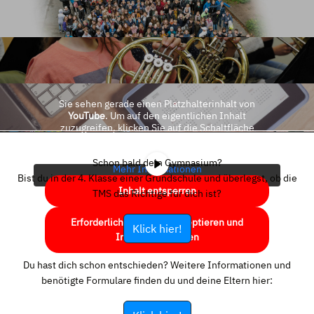
Sie sehen gerade einen Platzhalterinhalt von
YouTube
. Um auf den eigentlichen Inhalt
zuzugreifen, klicken Sie auf die Schaltfläche
unten. Bitte beachten Sie, dass dabei Daten an
Drittanbieter weitergegeben werden.
Schon bald dein Gymnasium?
Mehr Informationen
Bist du in der 4. Klasse einer Grundschule und überlegst, ob die
Inhalt entsperren
TMS das Richtige für dich ist?
Erforderlichen Service akzeptieren und
Klick hier!
Inhalte entsperren
Du hast dich schon entschieden? Weitere Informationen und
benötigte Formulare finden du und deine Eltern hier: