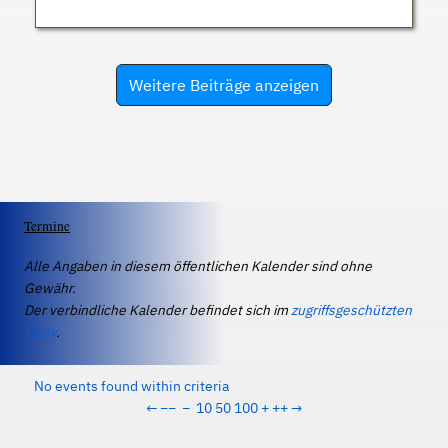
Weitere Beiträge anzeigen
Termine
Alle Angaben in diesem öffentlichen Kalender sind ohne
Gewähr.
Der verbindliche Kalender befindet sich im
zugriffsgeschützten
IServ
.
No events found within criteria
←
−−
−
10
50
100
+
++
→