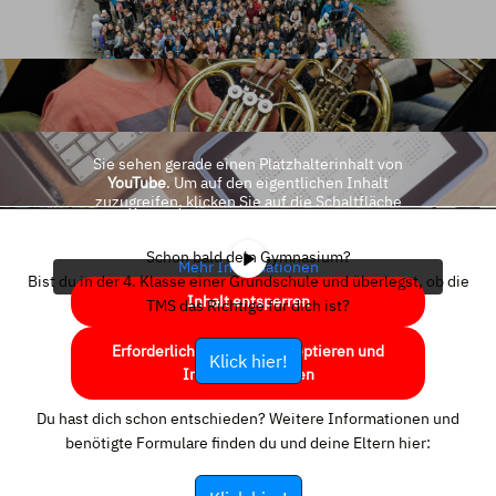
Sie sehen gerade einen Platzhalterinhalt von
YouTube
. Um auf den eigentlichen Inhalt
zuzugreifen, klicken Sie auf die Schaltfläche
unten. Bitte beachten Sie, dass dabei Daten an
Drittanbieter weitergegeben werden.
Schon bald dein Gymnasium?
Mehr Informationen
Bist du in der 4. Klasse einer Grundschule und überlegst, ob die
Inhalt entsperren
TMS das Richtige für dich ist?
Erforderlichen Service akzeptieren und
Klick hier!
Inhalte entsperren
Du hast dich schon entschieden? Weitere Informationen und
benötigte Formulare finden du und deine Eltern hier: