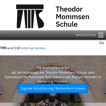
Zum
Inhalt
springen
NAVIGATION
Die
TMS
wird 150
bitte hier klicken
Herzlich willkommen
auf der Homepage der Theodor-Mommsen-Schule, dem
Gymnasium der Kreisstadt Bad Oldesloe des Kreises Stormarn in
Schleswig-Holstein.
Digitale Schulführung / Kennenlern-Videos