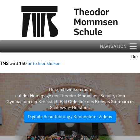
Zum
Inhalt
springen
NAVIGATION
Die
TMS
wird 150
bitte hier klicken
Herzlich willkommen
auf der Homepage der Theodor-Mommsen-Schule, dem
Gymnasium der Kreisstadt Bad Oldesloe des Kreises Stormarn in
Schleswig-Holstein.
Digitale Schulführung / Kennenlern-Videos