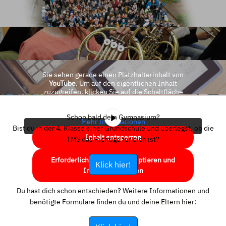
Sie sehen gerade einen Platzhalterinhalt von
YouTube
. Um auf den eigentlichen Inhalt
zuzugreifen, klicken Sie auf die Schaltfläche
unten. Bitte beachten Sie, dass dabei Daten an
Drittanbieter weitergegeben werden.
Schon bald dein Gymnasium?
Mehr Informationen
Bist du in der 4. Klasse einer Grundschule und überlegst, ob die
Inhalt entsperren
TMS das Richtige für dich ist?
Erforderlichen Service akzeptieren und
Klick hier!
Inhalte entsperren
Du hast dich schon entschieden? Weitere Informationen und
benötigte Formulare finden du und deine Eltern hier: