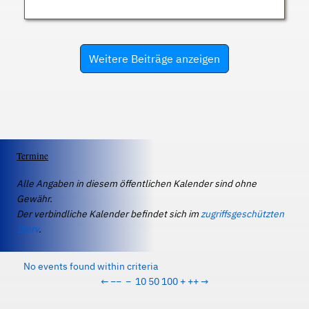
Weitere Beiträge anzeigen
Termine
Alle Angaben in diesem öffentlichen Kalender sind ohne
Gewähr.
Der verbindliche Kalender befindet sich im
zugriffsgeschützten
IServ
.
No events found within criteria
←
−−
−
10
50
100
+
++
→