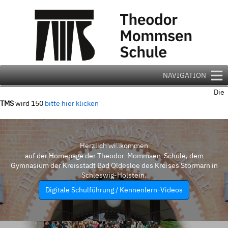
Zum
Inhalt
springen
NAVIGATION
Die
TMS
wird 150
bitte hier klicken
Herzlich willkommen
auf der Homepage der Theodor-Mommsen-Schule, dem
Gymnasium der Kreisstadt Bad Oldesloe des Kreises Stormarn in
Schleswig-Holstein.
Digitale Schulführung / Kennenlern-Videos