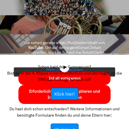
Sie sehen gerade einen Platzhalterinhalt von
YouTube
. Um auf den eigentlichen Inhalt
zuzugreifen, klicken Sie auf die Schaltfläche
unten. Bitte beachten Sie, dass dabei Daten an
Drittanbieter weitergegeben werden.
Schon bald dein Gymnasium?
Mehr Informationen
Bist du in der 4. Klasse einer Grundschule und überlegst, ob die
Inhalt entsperren
TMS das Richtige für dich ist?
Erforderlichen Service akzeptieren und
Klick hier!
Inhalte entsperren
Du hast dich schon entschieden? Weitere Informationen und
benötigte Formulare finden du und deine Eltern hier: