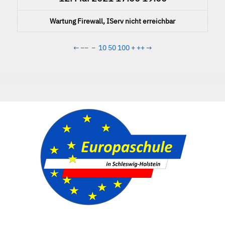
Wartung Firewall, IServ nicht erreichbar
←
−−
−
10
50
100
+
++
→