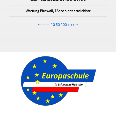
Wartung Firewall, IServ nicht erreichbar
←
−−
−
10
50
100
+
++
→