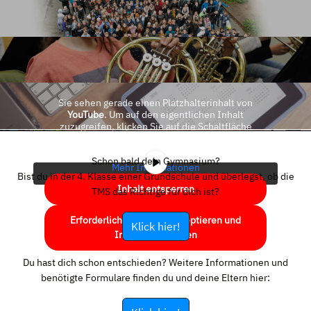
Sie sehen gerade einen Platzhalterinhalt von
YouTube
. Um auf den eigentlichen Inhalt
zuzugreifen, klicken Sie auf die Schaltfläche
unten. Bitte beachten Sie, dass dabei Daten an
Drittanbieter weitergegeben werden.
Schon bald dein Gymnasium?
Mehr Informationen
Bist du in der 4. Klasse einer Grundschule und überlegst, ob die
Inhalt entsperren
TMS das Richtige für dich ist?
Erforderlichen Service akzeptieren und
Klick hier!
Inhalte entsperren
Du hast dich schon entschieden? Weitere Informationen und
benötigte Formulare finden du und deine Eltern hier: