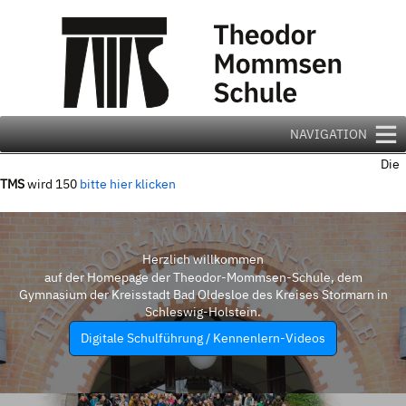
Zum
Inhalt
springen
NAVIGATION
Die
TMS
wird 150
bitte hier klicken
Herzlich willkommen
auf der Homepage der Theodor-Mommsen-Schule, dem
Gymnasium der Kreisstadt Bad Oldesloe des Kreises Stormarn in
Schleswig-Holstein.
Digitale Schulführung / Kennenlern-Videos