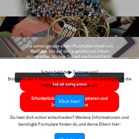
Sie sehen gerade einen Platzhalterinhalt von
YouTube
. Um auf den eigentlichen Inhalt
zuzugreifen, klicken Sie auf die Schaltfläche
unten. Bitte beachten Sie, dass dabei Daten an
Drittanbieter weitergegeben werden.
Schon bald dein Gymnasium?
Mehr Informationen
Bist du in der 4. Klasse einer Grundschule und überlegst, ob die
Inhalt entsperren
TMS das Richtige für dich ist?
Erforderlichen Service akzeptieren und
Klick hier!
Inhalte entsperren
Du hast dich schon entschieden? Weitere Informationen und
benötigte Formulare finden du und deine Eltern hier: