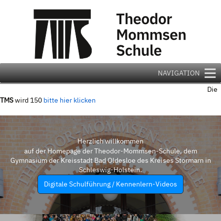
Zum
Inhalt
springen
NAVIGATION
Die
TMS
wird 150
bitte hier klicken
Herzlich willkommen
auf der Homepage der Theodor-Mommsen-Schule, dem
Gymnasium der Kreisstadt Bad Oldesloe des Kreises Stormarn in
Schleswig-Holstein.
Digitale Schulführung / Kennenlern-Videos