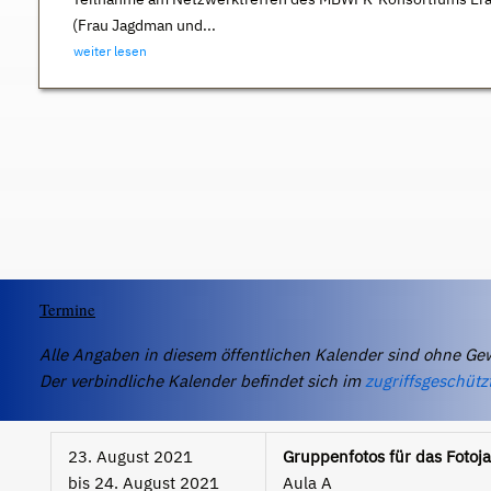
(Frau Jagdman und...
weiter lesen
Termine
Alle Angaben in diesem öffentlichen Kalender sind ohne Ge
Der verbindliche Kalender befindet sich im
zugriffsgeschütz
23. August 2021
Gruppenfotos für das Fotoj
bis
24. August 2021
Aula A