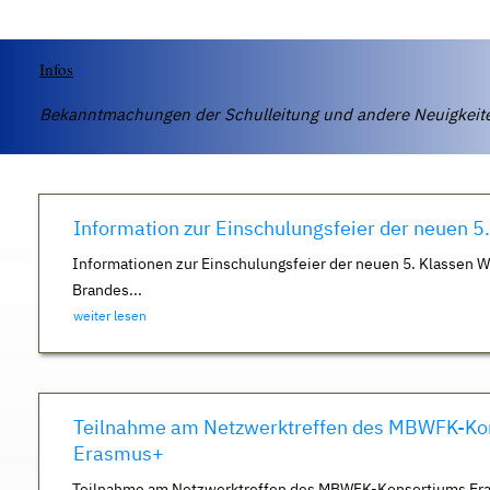
Infos
Bekanntmachungen der Schulleitung und andere Neuigkei
Information zur Einschulungsfeier der neuen 5
Informationen zur Einschulungsfeier der neuen 5. Klassen 
Brandes...
weiter lesen
Teilnahme am Netzwerktreffen des MBWFK-Ko
Erasmus+
Teilnahme am Netzwerktreffen des MBWFK-Konsortiums Er