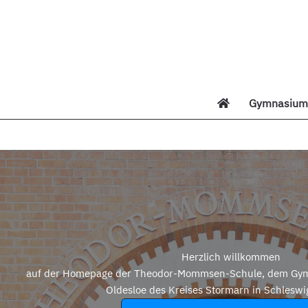
Zum
Inhalt
springen
Gymnasium 
Di
Herzlich willkommen
auf der Homepage der Theodor-Mommsen-Schule, dem Gym
Oldesloe des Kreises Stormarn in Schleswi