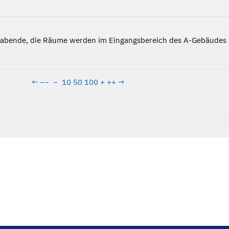
nabende, die Räume werden im Eingangsbereich des A-Gebäudes
←
−−
−
10
50
100
+
++
→