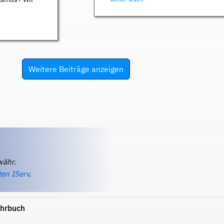
Weitere Beiträge anzeigen
währ.
ten IServ
.
ahrbuch