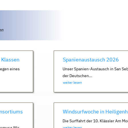
ten
. Klassen
Spanienaustausch 2026
Wegen eines
Unser Spanien-Austausch in San Seb
der Deutschen...
weiter lesen
nsortiums
Windsurfwoche in Heiligen
Die Surffahrt der 10. Klässler Am Mo
asmus+ Wir
weiter lesen