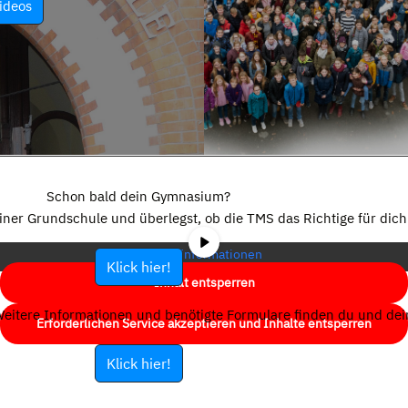
ideos
Sie sehen gerade einen Platzhalterinhalt von
YouTube
. Um auf den
eigentlichen Inhalt zuzugreifen, klicken Sie auf die Schaltfläche unten.
Schon bald dein Gymnasium?
Bitte beachten Sie, dass dabei Daten an Drittanbieter weitergegeben
einer Grundschule und überlegst, ob die TMS das Richtige für dich 
werden.
Mehr Informationen
Klick hier!
Inhalt entsperren
eitere Informationen und benötigte Formulare finden du und dein
Erforderlichen Service akzeptieren und Inhalte entsperren
Klick hier!