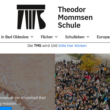
in Bad Oldesloe
Fächer
Schulleben
Europa
e
TMS
wird 150
bitte hier klicken
nasium der Kreisstadt Bad
g-Holstein.