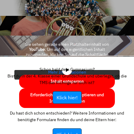
Sie sehen gerade einen Platzhalterinhalt von
YouTube
. Um auf den eigentlichen Inhalt
zuzugreifen, klicken Sie auf die Schaltfläche
unten. Bitte beachten Sie, dass dabei Daten an
Drittanbieter weitergegeben werden.
Schon bald dein Gymnasium?
Mehr Informationen
Bist du in der 4. Klasse einer Grundschule und überlegst, ob die
Inhalt entsperren
TMS das Richtige für dich ist?
Erforderlichen Service akzeptieren und
Klick hier!
Inhalte entsperren
Du hast dich schon entschieden? Weitere Informationen und
benötigte Formulare finden du und deine Eltern hier: