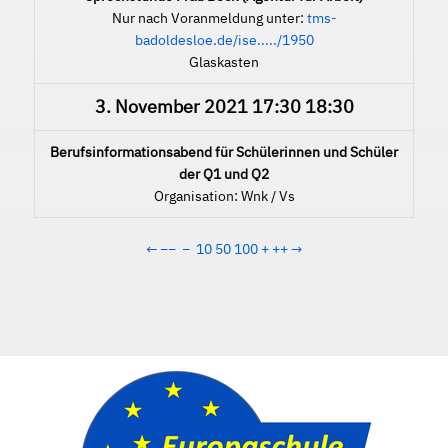
Nur nach Voranmeldung unter:
tms-
badoldesloe.de/ise...../1950
Glaskasten
3. November 2021
17:30
18:30
Berufsinformationsabend für Schülerinnen und Schüler
der Q1 und Q2
Organisation: Wnk / Vs
←
−−
−
10
50
100
+
++
→