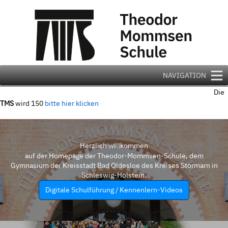
Zum
Inhalt
springen
NAVIGATION
Die
TMS
wird 150
bitte hier klicken
Herzlich willkommen
auf der Homepage der Theodor-Mommsen-Schule, dem
Gymnasium der Kreisstadt Bad Oldesloe des Kreises Stormarn in
Schleswig-Holstein.
Digitale Schulführung / Kennenlern-Videos