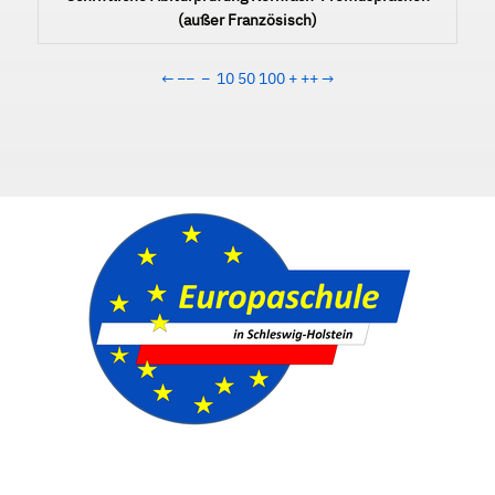
(außer Französisch)
←
−−
−
10
50
100
+
++
→