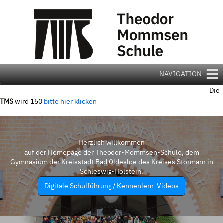
Zum
Inhalt
springen
NAVIGATION
Die
TMS
wird 150
bitte hier klicken
Herzlich willkommen
auf der Homepage der Theodor-Mommsen-Schule, dem
Gymnasium der Kreisstadt Bad Oldesloe des Kreises Stormarn in
Schleswig-Holstein.
Digitale Schulführung / Kennenlern-Videos