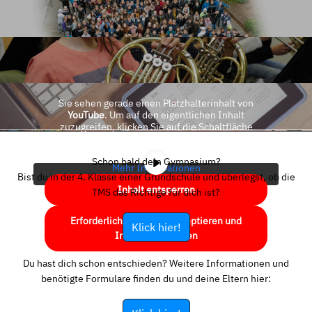
Sie sehen gerade einen Platzhalterinhalt von
YouTube
. Um auf den eigentlichen Inhalt
zuzugreifen, klicken Sie auf die Schaltfläche
unten. Bitte beachten Sie, dass dabei Daten an
Drittanbieter weitergegeben werden.
Schon bald dein Gymnasium?
Mehr Informationen
Bist du in der 4. Klasse einer Grundschule und überlegst, ob die
Inhalt entsperren
TMS das Richtige für dich ist?
Erforderlichen Service akzeptieren und
Klick hier!
Inhalte entsperren
Du hast dich schon entschieden? Weitere Informationen und
benötigte Formulare finden du und deine Eltern hier: