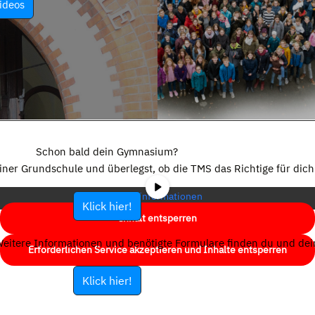
ideos
Sie sehen gerade einen Platzhalterinhalt von
YouTube
. Um auf den
eigentlichen Inhalt zuzugreifen, klicken Sie auf die Schaltfläche unten.
Schon bald dein Gymnasium?
Bitte beachten Sie, dass dabei Daten an Drittanbieter weitergegeben
einer Grundschule und überlegst, ob die TMS das Richtige für dich 
werden.
Mehr Informationen
Klick hier!
Inhalt entsperren
eitere Informationen und benötigte Formulare finden du und dein
Erforderlichen Service akzeptieren und Inhalte entsperren
Klick hier!