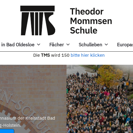
in Bad Oldesloe
Fächer
Schulleben
Europa
e
TMS
wird 150
bitte hier klicken
nasium der Kreisstadt Bad
g-Holstein.