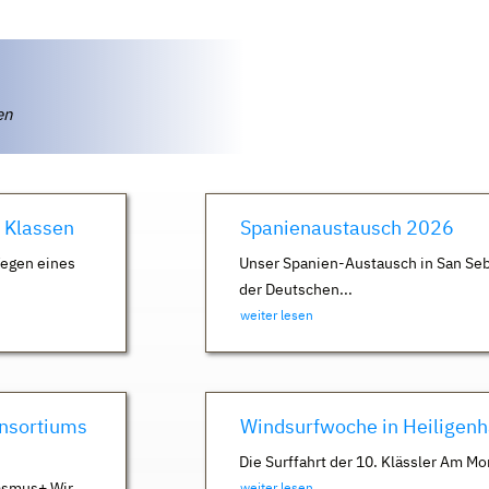
ten
. Klassen
Spanienaustausch 2026
Wegen eines
Unser Spanien-Austausch in San Seb
der Deutschen...
weiter lesen
nsortiums
Windsurfwoche in Heiligen
Die Surffahrt der 10. Klässler Am Mo
asmus+ Wir
weiter lesen