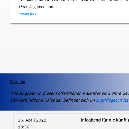
(Frau Jagdman und...
weiter lesen
Termine
Alle Angaben in diesem öffentlichen Kalender sind ohne Ge
Der verbindliche Kalender befindet sich im
zugriffsgeschütz
26. April 2022
Infoabend für die künfti
18:30