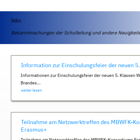
Infos
Bekanntmachungen der Schulleitung und andere Neuigkei
Information zur Einschulungsfeier der neuen 5
Informationen zur Einschulungsfeier der neuen 5. Klassen 
Brandes...
weiter lesen
Teilnahme am Netzwerktreffen des MBWFK-Ko
Erasmus+
Teilnahme am Netzwerktreffen des MBWFK-Konsortiums Er