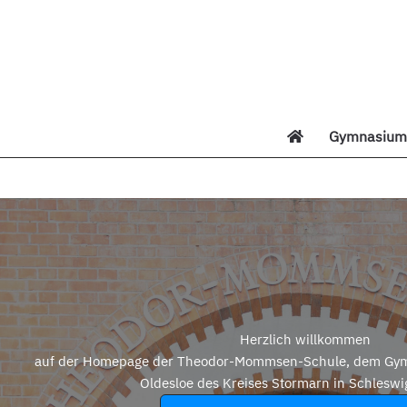
Zum
Inhalt
springen
Gymnasium 
Di
Herzlich willkommen
auf der Homepage der Theodor-Mommsen-Schule, dem Gym
Oldesloe des Kreises Stormarn in Schleswi