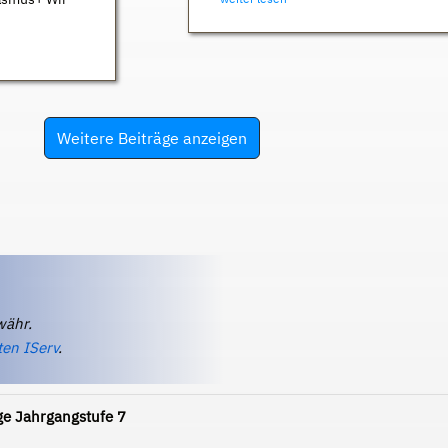
Weitere Beiträge anzeigen
währ.
ten IServ
.
ge Jahrgangstufe 7