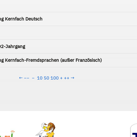
ung Kernfach Deutsch
 Q2-Jahrgang
ung Kernfach-Fremdsprachen (außer Französisch)
←
−−
−
10
50
100
+
++
→