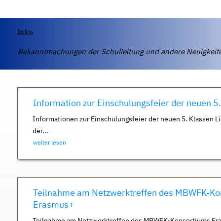
Infos
Bekanntmachungen der Schulleitung und andere Neuigkei
Information zur Einschulungsfeier der neuen 5
Informationen zur Einschulungsfeier der neuen 5. Klassen Li
der...
weiter lesen
Teilnahme am Netzwerktreffen des MBWFK-Ko
Erasmus+
Teilnahme am Netzwerktreffen des MBWFK-Konsortiums Er