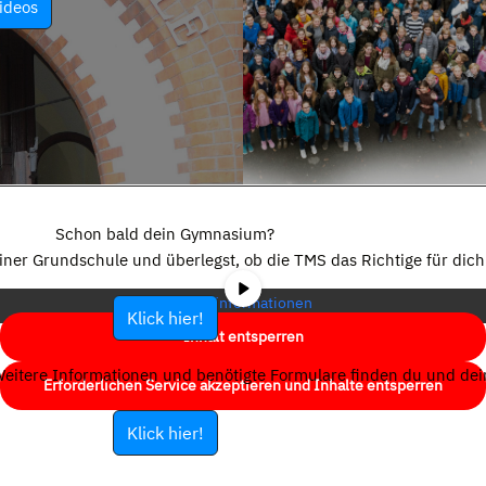
ideos
Sie sehen gerade einen Platzhalterinhalt von
YouTube
. Um auf den
eigentlichen Inhalt zuzugreifen, klicken Sie auf die Schaltfläche unten.
Schon bald dein Gymnasium?
Bitte beachten Sie, dass dabei Daten an Drittanbieter weitergegeben
einer Grundschule und überlegst, ob die TMS das Richtige für dich 
werden.
Mehr Informationen
Klick hier!
Inhalt entsperren
eitere Informationen und benötigte Formulare finden du und dein
Erforderlichen Service akzeptieren und Inhalte entsperren
Klick hier!