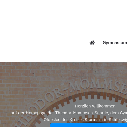
Zum
Inhalt
springen
Gymnasium 
Di
Herzlich willkommen
auf der Homepage der Theodor-Mommsen-Schule, dem Gym
Oldesloe des Kreises Stormarn in Schleswi