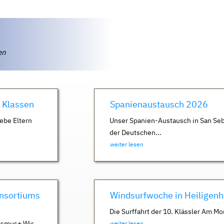
ten
. Klassen
Spanienaustausch 2026
ebe Eltern
Unser Spanien-Austausch in San Seb
der Deutschen...
weiter lesen
nsortiums
Windsurfwoche in Heiligen
Die Surffahrt der 10. Klässler Am Mo
asmus+ Wir
weiter lesen