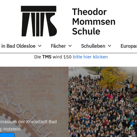
in Bad Oldesloe
Fächer
Schulleben
Europa
e
TMS
wird 150
bitte hier klicken
nasium der Kreisstadt Bad
g-Holstein.