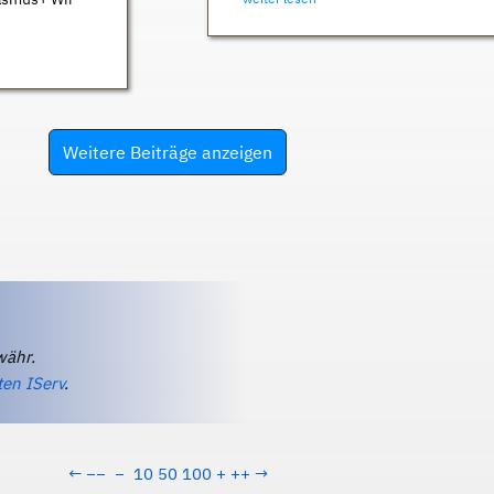
Weitere Beiträge anzeigen
währ.
ten IServ
.
←
−−
−
10
50
100
+
++
→