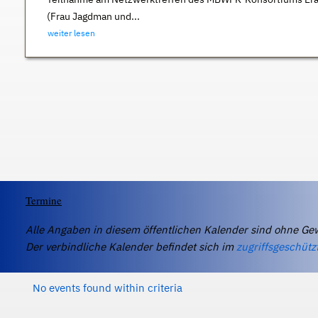
(Frau Jagdman und...
weiter lesen
Termine
Alle Angaben in diesem öffentlichen Kalender sind ohne Ge
Der verbindliche Kalender befindet sich im
zugriffsgeschütz
No events found within criteria